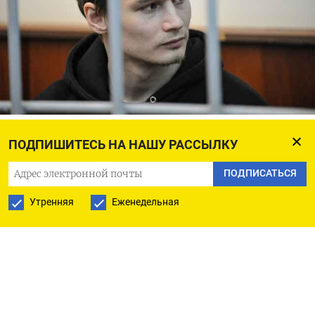
Азат Мифтахов
Александр Авилов / Агентство «Москва»
ПОДПИШИТЕСЬ НА НАШУ РАССЫЛКУ
Поводом для возбуждения нового уголовного
ПОДПИСАТЬСЯ
дела против математика и анархиста Азата
Утренняя
Еженедельная
Мифтахова стали его комментарии при
просмотре телепередачи в колонии,
рассказала
«Медиазоне» его адвокат Светлана Сидоркина.
При этом, по ее словам, что именно сказал
Мифтахов и что в этот момент смотрели