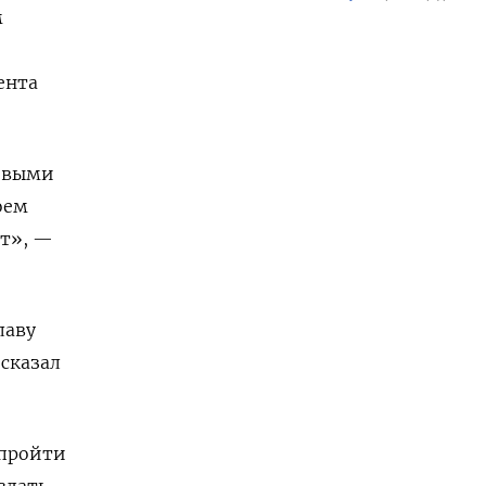
м
ента
дивыми
оем
ет», —
лаву
 сказал
 пройти
здать