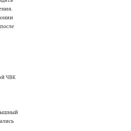
ения.
монии
 после
ой ЧВК
 пышный
вались