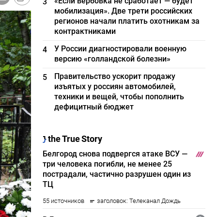
«Если вербовка не сработает — будет
3
мобилизация». Две трети российских
регионов начали платить охотникам за
контрактниками
У России диагностировали военную
4
версию «голландской болезни»
Правительство ускорит продажу
5
изъятых у россиян автомобилей,
техники и вещей, чтобы пополнить
дефицитный бюджет