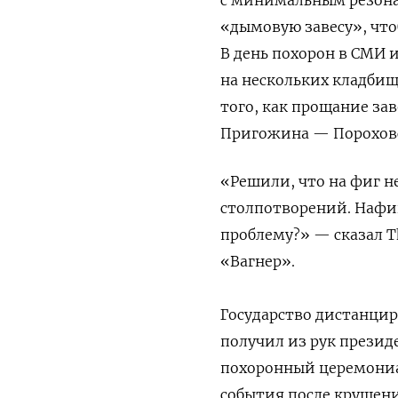
«дымовую завесу», что
В день похорон в СМИ 
на нескольких кладбищ
того, как прощание за
Пригожина — Пороховс
«Решили, что на фиг не
столпотворений. Нафи
проблему?» — сказал T
«Вагнер».
Государство дистанцир
получил из рук презид
похоронный церемониал
события после крушен