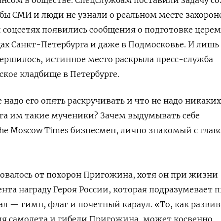
бы СМИ и люди не узнали о реальном месте захорон
и соцсетях появились сообщения о подготовке цере
ах Санкт-Петербурга и даже в Подмосковье. И лишь
вершилось, истинное место раскрыла пресс-служба
кое кладбище в Петербурге.
 надо его опять раскручивать и что не надо никаких
га им такие мученики? Зачем выдумывать себе
he Moscow Times бизнесмен, лично знакомый с глав
овалось от похорон Пригожина, хотя он при жизни
ента награду Героя России, которая подразумевает
 — гимн, флаг и почетный караул. «То, как разви
ия самолета и гибели Пригожина, может косвенно