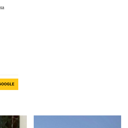
на
GOOGLE