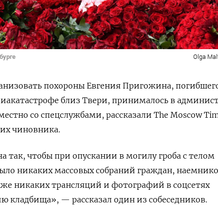
бурге
Olga Mal
ганизовать похороны Евгения Пригожина, погибшег
виакатастрофе близ Твери, принималось в админис
местно со спецслужбами, рассказали The Moscow Tim
их чиновника.
а так, чтобы при опускании в могилу гроба с телом
было никаких массовых собраний граждан, наемник
кже никаких трансляций и фотографий в соцсетях
ию кладбища», — рассказал один из собеседников.