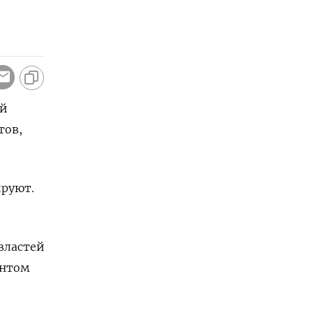
ой
тов,
ируют.
 властей
онтом