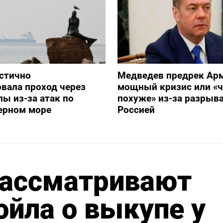
стично
Медведев предрек Ар
вала проход через
мощный кризис или «ч
ы из-за атак по
похуже» из-за разрыва
ерном море
Россией
рассматривают
йла о выкупе у