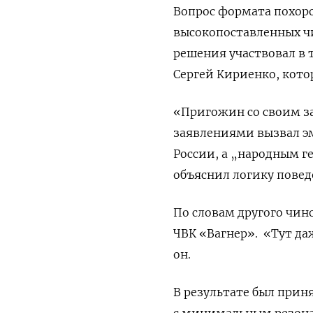
Вопрос формата похор
высокопоставленных ч
решения участвовал в
Сергей Кириенко, кот
«Пригожин со своим з
заявлениями вызвал эм
России, а „народным г
объяснил логику повед
По словам другого чин
ЧВК «Вагнер».
«Тут да
он.
В результате был при
с минимальным резонан