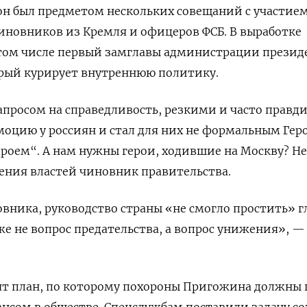
он был предметом нескольких совещаний с участие
иновников из Кремля и офицеров ФСБ. В выработке
 том числе первый замглавы администрации презид
орый курирует внутреннюю политику.
апросом на справедливость, резкими и часто прав
оцию у россиян и стал для них не формальным Гер
ероем“. А нам нужны герои, ходившие на Москву? Н
ения властей чиновник правительства.
овника, руководство страны «не смогло простить» г
же не вопрос предательства, а вопрос унижения», —
нят план, по которому похороны Пригожина должны
сом в обществе. Спецслужбам поставили задачу со