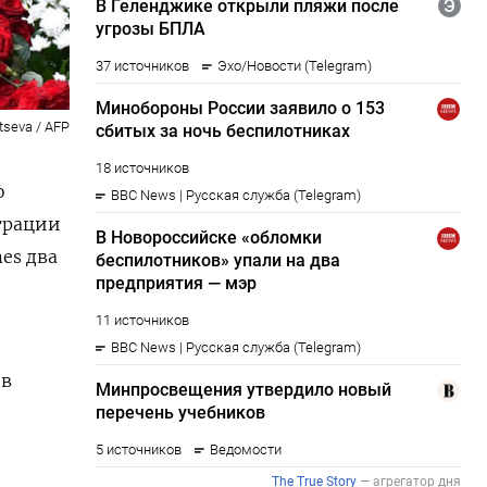
tseva / AFP
о
трации
es два
ов