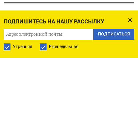
ПОДПИШИТЕСЬ НА НАШУ РАССЫЛКУ
РУССКАЯ СЛУЖБА
ПОДПИСАТЬСЯ
ПОДПИШИТЕСЬ НА НАШУ РАССЫЛКУ
Утренняя
Еженедельная
ПОДПИСАТЬСЯ
Ежедневная
Еженедельная
The Moscow Times
О нас
Политика конфиденциальности
Подписывайтесь на нас