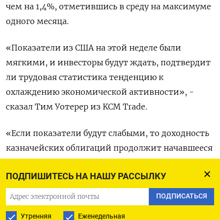
чем на 1,4%, отметившись в среду на максимуме
одного месяца.
«Показатели из США на этой неделе были
мягкими, и инвесторы будут ждать, подтвердит
ли трудовая статистика тенденцию к
охлаждению экономической активности», -
сказал Тим Уотерер из KCM Trade.
«Если показатели будут слабыми, то доходность
казначейских облигаций продолжит начавшееся
на днях падение. Снижение доходности
ПОДПИШИТЕСЬ НА НАШУ РАССЫЛКУ
казначейских облигаций США сделало золото
более привлекательным, поэтому на этой неделе
ПОДПИСАТЬСЯ
мы наблюдаем восстановление драгметалла», -
Утренняя
Еженедельная