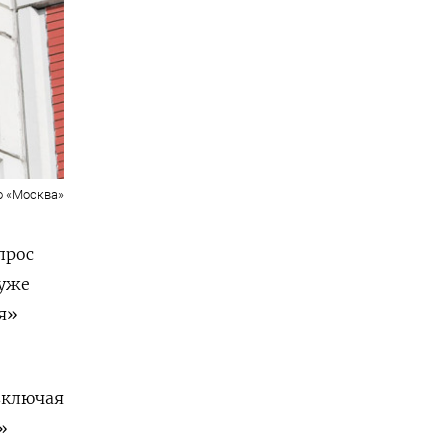
о «Москва»
прос
 уже
я»
включая
»