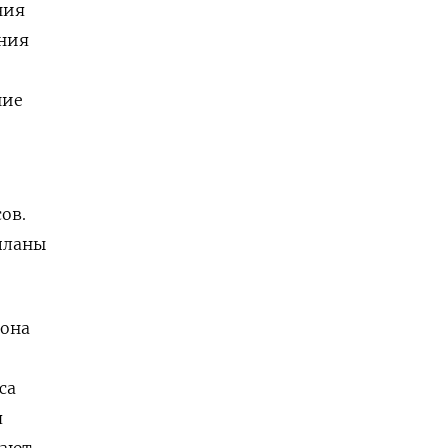
ния
ния
ние
ов.
планы
 она
са
я
дают