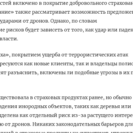
астей включено в покрытие добровольного страхова
вание» также рассматривает возможность предложе
 ударами от дронов. Однако, по словам
 рисков будет зависеть от того, как удар или паде
власти.
ха», покрытием ущерба от террористических атак
ресуются как новые клиенты, так и владельцы полис
ят разъяснить, включены ли подобные угрозы в их 
ществовала в страховых продуктах ранее, но обычно
падения инородных объектов, таких как деревья или
выделена как отдельный риск из-за растущего интере
ю от дронов. Никаких законодательных барьеров дл
пций в страховые продукты не существует, утверж