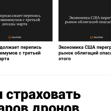
одолжает перепись
Экономика США перегр
имумов с третьей
рынок облигаций опас
арта
этого
и страховать
аров дронов