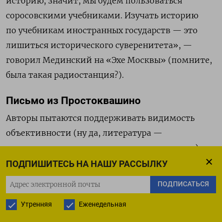
историю, значит, мы будем пользоваться
соросовскими учебниками. Изучать историю
по учебникам иностранных государств — это
лишиться исторического суверенитета», —
говорил Мединский на «Эхе Москвы» (помните,
была такая радиостанция?).
Письмо из Простоквашино
Авторы пытаются поддерживать видимость
объективности (ну да, литература —
но не художественная, а научно-популярная)
и местами дают возможность высказаться
ПОДПИШИТЕСЬ НА НАШУ РАССЫЛКУ
представителям разных точек зрения, однако
ПОДПИСАТЬСЯ
стремление продемонстрировать разные
Утренняя
Еженедельная
взгляды на ключевые эпизоды и исторические