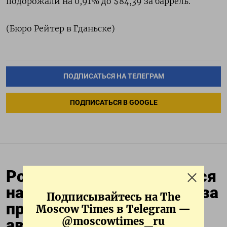
подорожали на 0,91% до $84,39 за баррель.
(Бюро Рейтер в Гданьске)
ПОДПИСАТЬСЯ НА ТЕЛЕГРАМ
ПОДПИСАТЬСЯ В GOOGLE
Россияне пересаживаются
на такси и каршеринг из-за
Подписывайтесь на The
проблем с личными
Moscow Times в Telegram —
@moscowtimes_ru
автомобилями