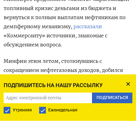
топливный кризис деньгами из бюджета и
вернуться к полным выплатам нефтяникам по
демпферному механизму,
рассказали
«Коммерсанту» источники, знакомые с
обсуждением вопроса.
Минфин этим летом, столкнувшись с
сокращением нефтегазовых доходов, добился
уменьшения выплат по демпферу на бензин и
ПОДПИШИТЕСЬ НА НАШУ РАССЫЛКУ
дизтопливо вдвое и закрепил это решение до
конца 2026 года.
ПОДПИСАТЬСЯ
Утренняя
Еженедельная
В итоге в августе биржевые цены на
автомобильное топливо начали ежедневно
переписывать исторические максимумы. К 4