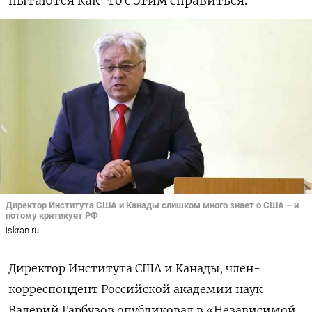
пытаются как-то с этим справиться.
Директор Института США и Канады слишком много знает о США – и
потому критикует РФ
iskran.ru
Директор Института США и Канады, член-
корреспондент Российской академии наук
Валерий Гарбузов опубликовал в «Независимой