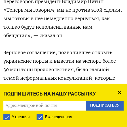
переговоров президент Владимир Путин.
«Теперь мы говорим, мы не против этой сделки,
мы готовы в нее немедленно вернуться, как
только будут исполнены данные нам
обещания», — сказал он.
Зерновое соглашение, позволившее открыть
украинские порты и вывезти на экспорт более
30 млн тонн продовольствия, было главной
темой неформальных консультаций, которые
шли несколько недель до встречи Путин —
ПОДПИШИТЕСЬ НА НАШУ РАССЫЛКУ
Эрдоган, рассказал The Moscow Times инсайдер,
близкий к МИД РФ.
ПОДПИСАТЬСЯ
Утренняя
Еженедельная
«Если ее (
сделку.
— ТМТ) не восстановить,