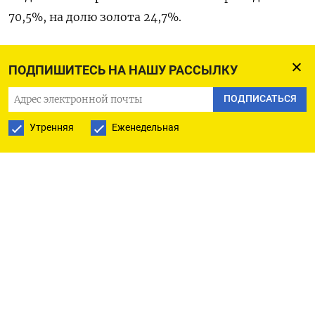
70,5%, на долю золота 24,7%.
К началу нынешнего года объем ЗВР находился на
ПОДПИШИТЕСЬ НА НАШУ РАССЫЛКУ
уровне $577,5 миллиарда, а абсолютный
максимум был достигнут в феврале прошлого
ПОДПИСАТЬСЯ
года - $643,2 миллиарда. (Московское бюро)
Утренняя
Еженедельная
ПОДПИСАТЬСЯ НА ТЕЛЕГРАМ
ПОДПИСАТЬСЯ В GOOGLE