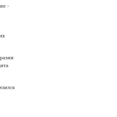
ке -
их
бразии
цита
изился