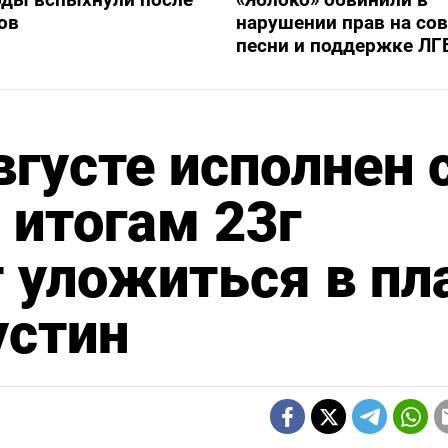
ов
нарушении прав на со
песни и поддержке ЛГ
густе исполнен 
 итогам 23г
 уложиться в пл
устин