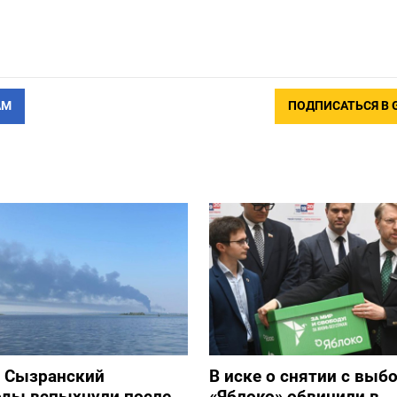
АМ
ПОДПИСАТЬСЯ В 
и Сызранский
В иске о снятии с выб
оды вспыхнули после
«Яблоко» обвинили в