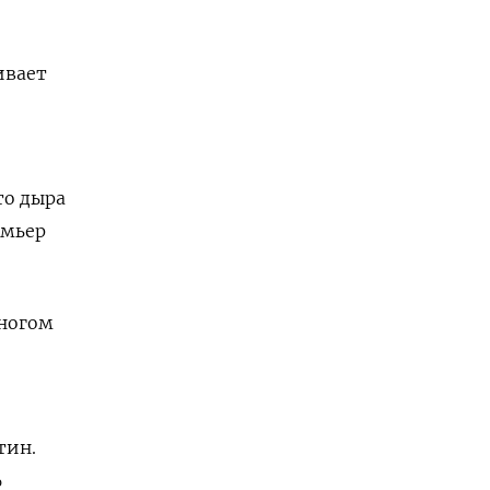
ивает
то дыра
емьер
многом
тин.
%