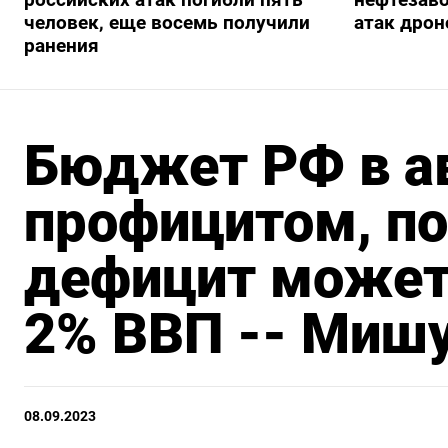
человек, еще восемь получили
атак дрон
ранения
Бюджет РФ в ав
профицитом, по
дефицит может
2% ВВП -- Миш
08.09.2023