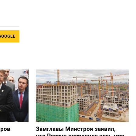
GOOGLE
оров
Замглавы Минстроя заявил,
что Россия опередила весь мир