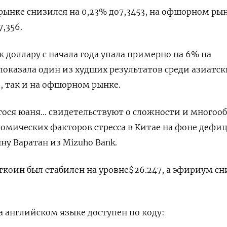
нке снизился на 0,23% до​ 7,3453​, на офшорном рын
7,356.
 доллару с начала года упала примерно на 6% на
оказала один из худших результатов среди азиатск
е, так и на офшорном рынке.
ся юаня... свидетельствуют о сложности и многоо
омических факторов стресса в Китае на фоне дефи
ну Варатан из Mizuho Bank.
коин был стабилен на уровне$26.247, а эфириум сн
 английском языке доступен по коду: