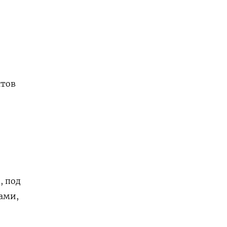
е
нтов
, под
ами,