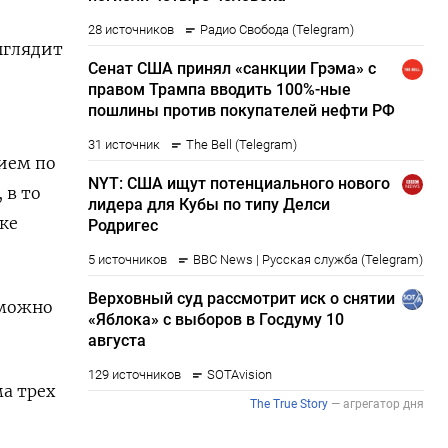
ыглядит
бием по
 в то
ке
 можно
ма трех