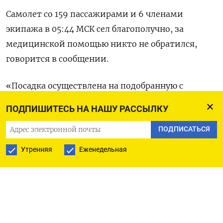
Самолет со 159 пассажирами и 6 членами
экипажа в 05:44 МСК сел благополучно, за
медицинской помощью никто не обратился,
говорится в сообщении.
«Посадка осуществлена на подобранную с
воздуха площадку вблизи населенного пункта
ПОДПИШИТЕСЬ НА НАШУ РАССЫЛКУ
Каменка».
ПОДПИСАТЬСЯ
По данным авиакомпании, на борту находилось
Утренняя
Еженедельная
170 человек, включая 23 ребенка.
Росавиация не сообщила подробностей, добавив,
что для расследования причин и обстоятельств
«серьёзного авиационного инциндета»,