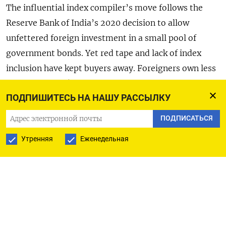
The influential index compiler’s move follows the
Reserve Bank of India’s 2020 decision to allow
unfettered foreign investment in a small pool of
government bonds. Yet red tape and lack of index
inclusion have kept buyers away. Foreigners own less
than 3% of the $400 billion of bonds they are eligible
ПОДПИШИТЕСЬ НА НАШУ РАССЫЛКУ
to buy under the window. That ratio will now increase.
ПОДПИСАТЬСЯ
For global funds tracking the index, India’s addition
Утренняя
Еженедельная
fixes a concentration problem. Seven countries
account for almost 70% of JPMorgan’s GBI-EM
Global Diversified index. India will be one of three
countries, instead of five, with a 10% weighting
alongside China and Indonesia at the expense of
Mexico and Brazil among others. If investors make