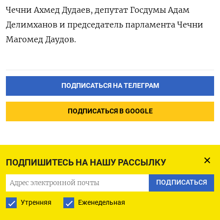
Чечни Ахмед Дудаев, депутат Госдумы Адам
Делимханов и председатель парламента Чечни
Магомед Даудов.
ПОДПИСАТЬСЯ НА ТЕЛЕГРАМ
ПОДПИСАТЬСЯ В GOOGLE
ПОДПИШИТЕСЬ НА НАШУ РАССЫЛКУ
Крупнейший в Китае
ПОДПИСАТЬСЯ
производитель бытовой
Утренняя
Еженедельная
техники решил закрыть