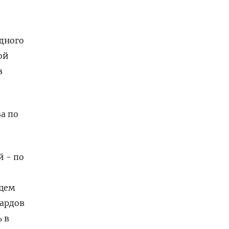
дного
ой
з
а по
й - по
ющем
иардов
 в