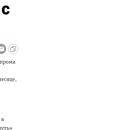
 с
зпрома
месяце,
 в
путь»