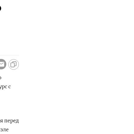
ь
о
рс с
я перед
зле