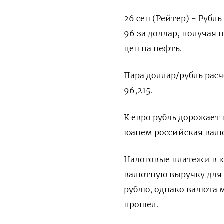
26 сен (Рейтер) - Рубл
96 за доллар, получая
цен на нефть.
Пара доллар/рубль рас
96,215​​.
К евро рубль дорожает н
юанем российская валют
Налоговые платежи в к
валютную выручку для
рублю, однако валюта м
прошел.