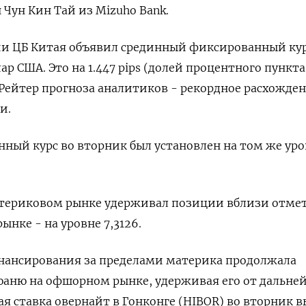
н Чун Кин Тай из Mizuho Bank.
ии ЦБ Китая объявил срединный фиксированный ку
лар США. Это на 1.447 pips (долей процентного пункта
Рейтер прогноза аналитиков - рекордное расхожден
и.
ый курс во вторник был установлен на том же уро
материковом рынке удерживал позиции вблизи отме
рынке - на уровне 7,3126.
нансирования за пределами материка продолжала
юаню на офшорном рынке, удерживая его от дальне
я ставка овернайт в Гонконге (HIBOR) во вторник в