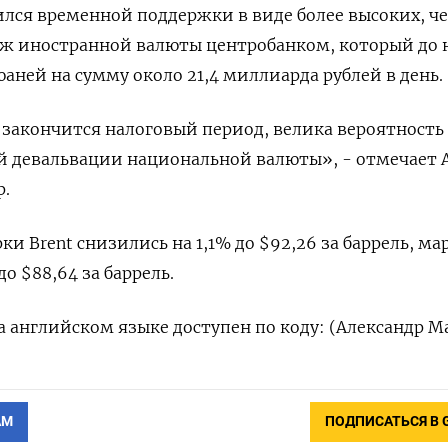
ился временной поддержки в виде более высоких, ч
аж иностранной валюты центробанком, который до 
аней на сумму около 21,4 миллиарда рублей в день.
а закончится налоговый период, велика вероятность
й девальвации национальной валюты», - отмечает 
р.
и Brent снизились на 1,1% до $92,26 за баррель, ма
до $88,64 за баррель.
 английском языке доступен по коду: (Александр М
АМ
ПОДПИСАТЬСЯ В 