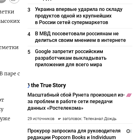
Украина впервые ударила по складу
3
тметки
продуктов одной из крупнейших
высоких
в России сетей супермаркетов
В МВД посоветовали россиянам не
4
делиться своим мнением в интернете
отметки
Google запретит российским
5
разработчикам выкладывать
приложения для всего мира
В паре с
ют
ку
 уже