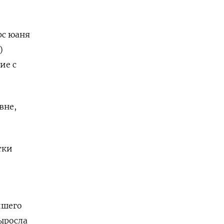
рс юаня
)
ие с
вне,
тки
йшего
ыросла