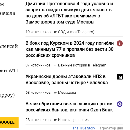
ем
начала
Алексей
рки WTI
арроу)
GOOGLE