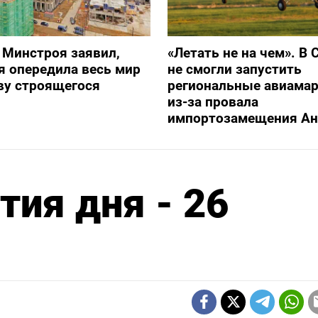
 Минстроя заявил,
«Летать не на чем». В 
я опередила весь мир
не смогли запустить
ву строящегося
региональные авиама
из-за провала
импортозамещения Ан
ия дня - 26