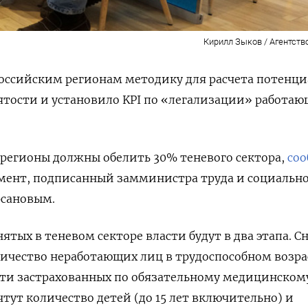
Кирилл Зыков / Агентств
оссийским регионам методику для расчета потенц
ятости и установило KPI по «легализации» работа
 регионы должны обелить 30% теневого сектора,
соо
умент, подписанный замминистра труда и социальн
сановым.
ятых в теневом секторе власти будут в два этапа. С
ичество неработающих лиц в трудоспособном возра
сти застрахованных по обязательному медицинском
тут количество детей (до 15 лет включительно) и