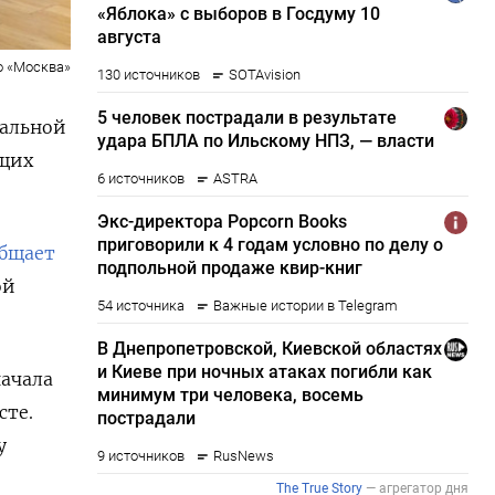
о «Москва»
иальной
ющих
бщает
ой
начала
сте.
у