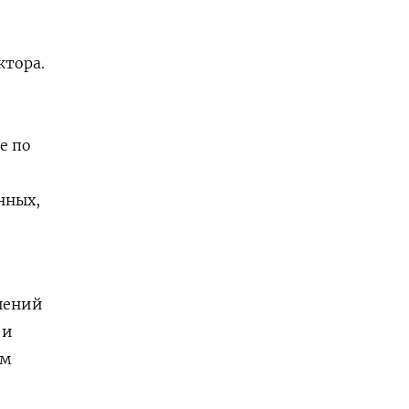
ктора.
е по
нных,
шений
 и
им