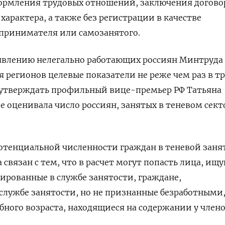
формления трудовых отношений, заключения догово
характера, а также без регистрации в качестве
принимателя или самозанятого.
ыявлению нелегально работающих россиян Минтруда
я регионов целевые показатели не реже чем раз в т
т утверждать профильный вице-премьер РФ Татьяна
е оценивала число россиян, занятых в теневом секто
потенциальной численности граждан в теневой заня
связан с тем, что в расчет могут попасть лица, ищ
рированные в службе занятости, граждане,
службе занятости, но не признанные безработными,
бного возраста, находящиеся на содержании у член