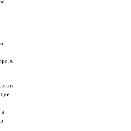
ра
ри
ре, в
тости
ущие
 а
ов