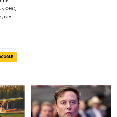
ринг
 у ФНС,
, где
GOOGLE