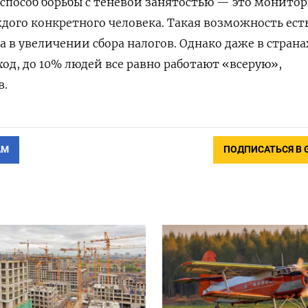
 способ борьбы с теневой занятостью — это монито
дого конкретного человека. Такая возможность есть
 в увеличении сбора налогов. Однако даже в странах
од, до 10% людей все равно работают «всерую»,
в.
АМ
ПОДПИСАТЬСЯ В 