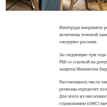
Минтруда направило р
величины теневой зан
«всерую» россиян.
За следующие три года
РБК со ссылкой на док
защиты Михаилом Кир
Рассчитывать число зан
регионы определят кол
Для этого из численно
страхованию (ОМС) выч