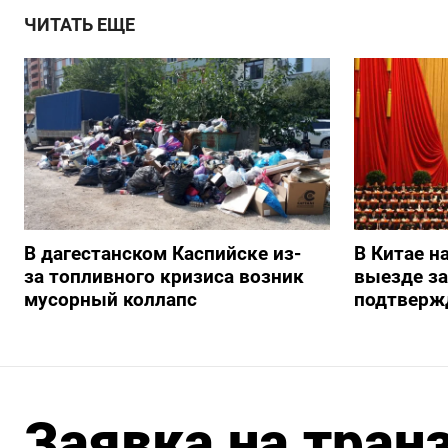
ЧИТАТЬ ЕЩЕ
В дагестанском Каспийске из-
В Китае н
за топливного кризиса возник
выезде з
мусорный коллапс
подтверж
Заявка на транз