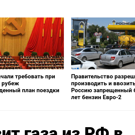
ачали требовать при
Правительство разре
а рубеж
производить и ввозить
денный план поездки
Россию запрещенный 
лет бензин Евро-2
ит газа из РФ в