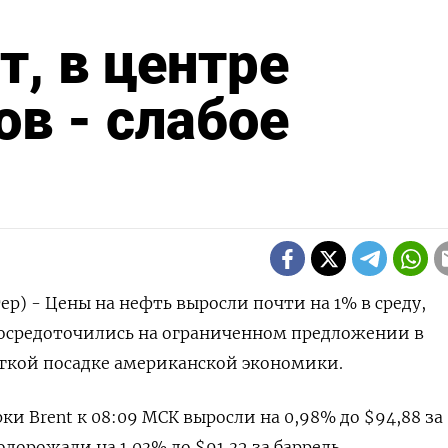
, в центре
в - слабое
ер) - Цены на нефть выросли почти на 1% в среду,
сосредоточились на ограниченном предложении в
гкой посадке американской экономики.
и Brent к 08:09 МСК выросли на 0,98% до $94,88 за
одорожали на 1,03% до $91,32 за баррель.