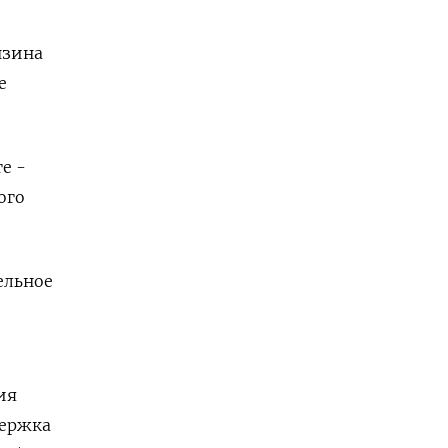
нзина
е
е -
ого
ельное
ия
держка