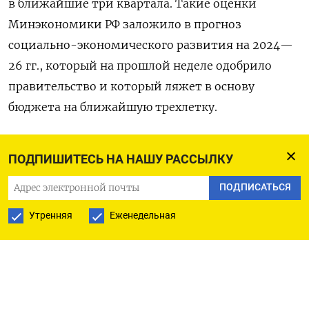
в ближайшие три квартала. Такие оценки
Минэкономики РФ заложило в прогноз
социально-экономического развития на 2024—
26 гг., который на прошлой неделе одобрило
правительство и который ляжет в основу
бюджета на ближайшую трехлетку.
С отметки 96,5 рубля (курс Мосбиржи
ПОДПИШИТЕСЬ НА НАШУ РАССЫЛКУ
по состоянию на 16:28 мск среды) доллар
ПОДПИСАТЬСЯ
снизится до 94,3 рубля в декабре, а наиболее
резкий период укрепления российской валюты
Утренняя
Еженедельная
придется на весну 2024 года, когда в России
запланированы президентские выборы, следует
из прогноза.