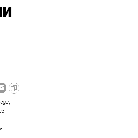
ли
ерг,
те
А