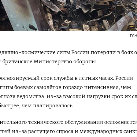
ГСЧ
здушно-космические силы России
потеряли в боях 
т
британское Министерство обороны
.
огнозируемый срок службы в летных часах.
Россия
типы боевых самолётов гораздо интенсивнее, чем
огнозу ведомства, из-за высокой нагрузки срок их 
быстрее, чем планировалось.
ительного технического обслуживания осложняетс
стей из-за растущего спроса и международных санк