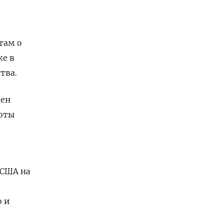
там о
же в
тва.
жен
боты
 США на
о и