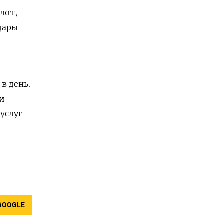
лот,
дары
в день.
ли
услуг
GOOGLE