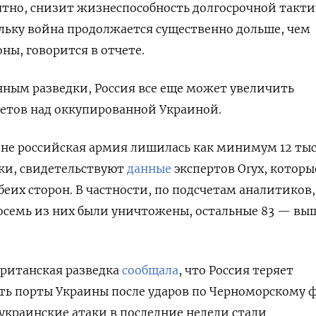
ятно, снизит жизнеспособность долгосрочной такт
льку война продолжается существенно дольше, чем
оны
, говорится в
отчете.
анным разведки, Россия все еще может
увеличить
етов над оккупированной Украиной.
ине российская армия лишилась как минимум 12 ты
ки, свидетельствуют
данные
экспертов Oryx, которы
еих сторон. В частности, по подсчетам аналитиков,
восемь из них были уничтожены, остальные 83 — вы
британская разведка
сообщала
, что Россия теряет
ть порты Украины после ударов по Черноморскому ф
украинские а
таки в последние недели стали