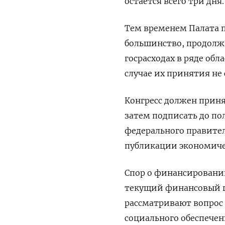
остается всего три дня.
Тем временем Палата 
большинство, продолжи
госрасходах в ряде обл
случае их принятия не
Конгресс должен прин
затем подписать до по
федерального правител
публикации экономиче
Спор о финансировани
текущий финансовый го
рассматривают вопрос
социального обеспечен