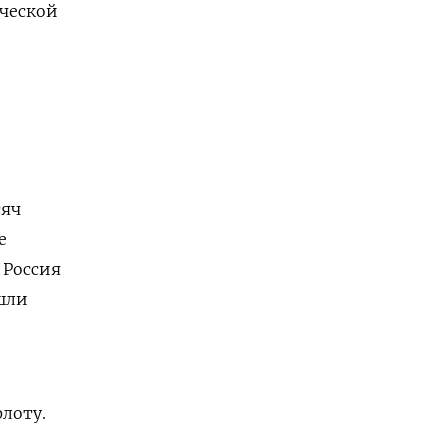
ической
сяч
е
 Россия
шли
лоту.