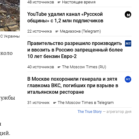
С Украины
около
службы
я
ций.