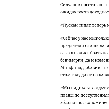
Силуанов посетовал, ч
ожидая роста доходнос
«Пускай сидят теперь 
«Сейчас у нас несколь
предлагали слишком в
отказывались брать по
бенчмарки, да и измени
Минфина, добавив, чт
этом году дают возмож
«Мы видим, что идут 
планы по поступлениям
абсолютно экономическ