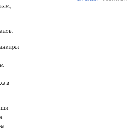
вкам,
анов.
банкиры
ом
ов в
аши
я
ов