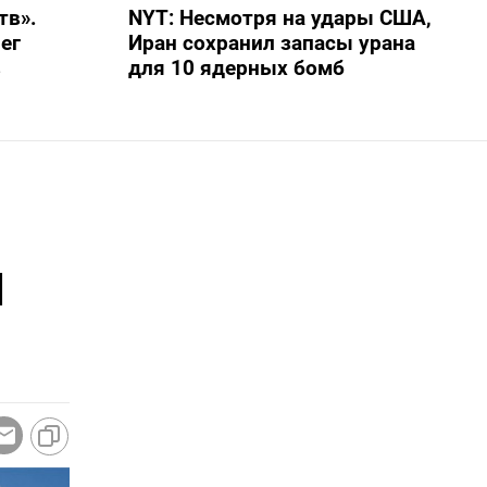
тв».
NYT: Несмотря на удары США,
ег
Иран сохранил запасы урана
в
для 10 ядерных бомб
й