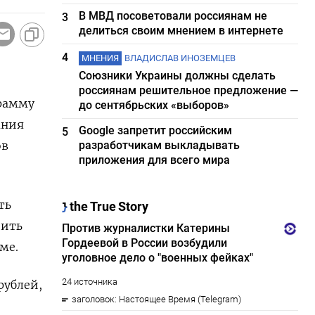
В МВД посоветовали россиянам не
3
делиться своим мнением в интернете
4
МНЕНИЯ
ВЛАДИСЛАВ ИНОЗЕМЦЕВ
Союзники Украины должны сделать
россиянам решительное предложение —
грамму
до сентябрьских «выборов»
ания
Google запретит российским
5
ов
разработчикам выкладывать
приложения для всего мира
ть
зить
ме.
рублей,