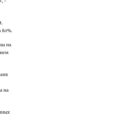
, -
й.
 80%.
ны на
ннем
банк
а на
нных