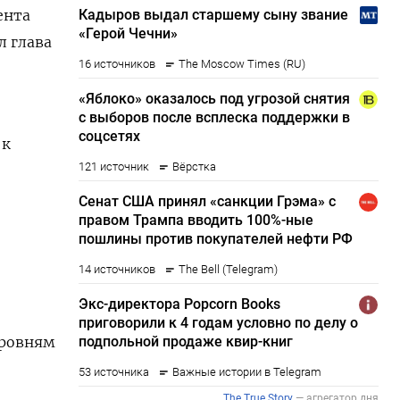
ента
л глава
 к
уровням