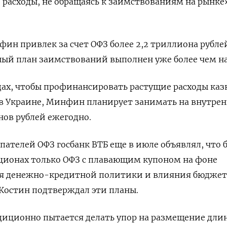
асходы, не обращаясь к заимствованиям на рынке»
фин привлек за счет ОФЗ более 2,2 триллиона рубле
ый план заимствований выполнен уже более чем на
дах, чтобы профинансировать растущие расходы каз
в Украине, Минфин планирует занимать на внутре
нов рублей ежегодно.
пателей ОФЗ госбанк ВТБ еще в июле объявлял, что 
кционах только ОФЗ с плавающим купоном на фоне
я денежно-кредитной политики и влияния бюджет
Костин подтверждал эти планы.
иционно пытается делать упор на размещение дли