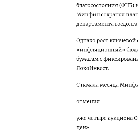
благосостояния (ФНБ) 
Минфин сохранял план 
департамента госдолг
Однако рост ключевой 
«инфляционный» бюдже
бумагам с фиксирован
ЛокоИнвест.
С начала месяца Минф
отменил
уже четыре аукциона О
цен».