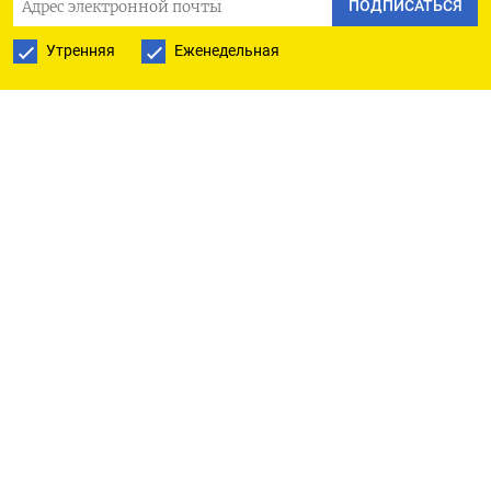
Юань на материковом рынке вырос на 0,13% до​
ПОДПИСАТЬСЯ
7,301​, на офшорном рынке - торговался на уровне
Утренняя
Еженедельная
7,2927.
Оригинал сообщения на английском языке
доступен по коду
(Брижид Райли)
ПОДПИСАТЬСЯ НА ТЕЛЕГРАМ
ПОДПИСАТЬСЯ В GOOGLE