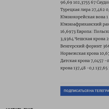
96,69 102,3755 67 Саудов
Турецкая лира 27,462 0,
Южнокорейская вона 1 350,
Южноафриканский ранд 1
16,6973 Европа: Польски
3,9364 Чешская крона 23,
Венгерский форинт 366,4
Норвежская крона 10,676
Датская крона 7,0457 -0
крона 137,48 -0,1 137,65
ПОДПИСАТЬСЯ НА ТЕЛЕГР