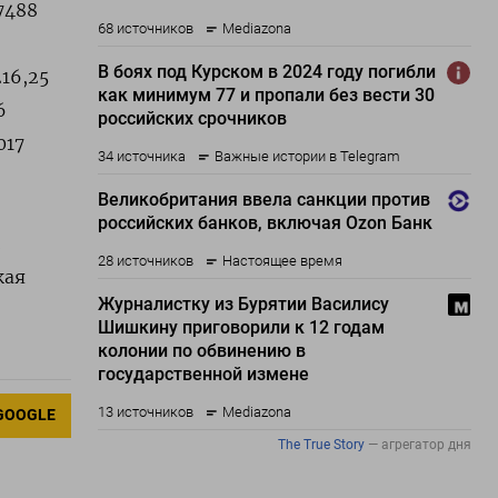
,7488
216,25
6
017
3
кая
GOOGLE