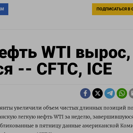
АМ
ПОДПИСАТЬСЯ В 
нефть WTI вырос,
ся -- CFTC, ICE
улянты увеличили объем чистых длинных позиций п
анскую легкую нефть WTI за неделю, завершившуюс
публикованные в пятницу данные американской Ком