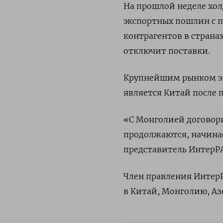
На прошлой неделе хол
экспортных пошлин с п
контрагентов в странах
отключит поставки.
Крупнейшим рынком экс
является Китай после 
«С Монголией договори
продолжаются, начинае
представитель ИнтерР
Член правления ИнтерР
в Китай, Монголию, А