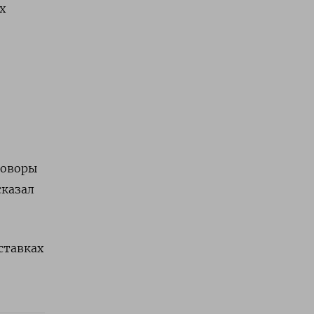
х
говоры
сказал
ставках