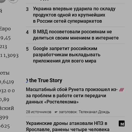
Украина впервые ударила по складу
3
й
продуктов одной из крупнейших
в России сетей супермаркетов
 Евро
В МВД посоветовали россиянам не
4
49,45
делиться своим мнением в интернете
213
Google запретит российским
5
разработчикам выкладывать
1 1,3093
приложения для всего мира
люты
0,6419
032 0 0
0,89
айский
,399
6625