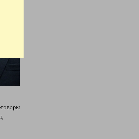
еговоры
н,