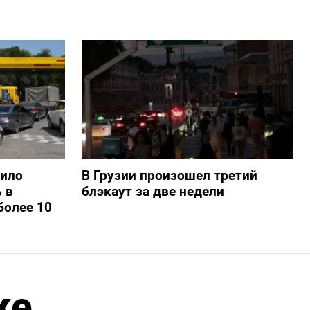
шило
В Грузии произошел третий
 в
блэкаут за две недели
более 10
же