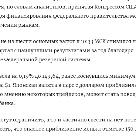
я, по словам аналитиков, принятая Конгрессом США
ября финансирования федерального правительства м
гчения рынкам.
не из шести основных валют к 10:33 МСК снизился н
вартал с наилучшими результатами за год благодаря
е Федеральной резервной системы.
ела на 0,19%​ до 149,64, ранее коснувшись минимума
за $1. Японская валюта в паре с долларом приблизила
 по мнению некоторых трейдеров, может стать пово
банка.
гут ограничить, а то и частично свести на нет пот
есть, что опасное приближение иены к отметке 150 