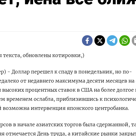
 текста, обновлены котировки,)
р) - Доллар перешел к спаду в понедельник, но по-
далеко от недавнего максимума десяти месяцев на
 высоких процентных ставок в США на более долгое 
ем временем ослабла, приблизившись к психологич
й возможна интервенция японского центробанка.
сов в начале азиатских торгов была сдержанной, та
ня отмечается День труда, а китайские рынки закры