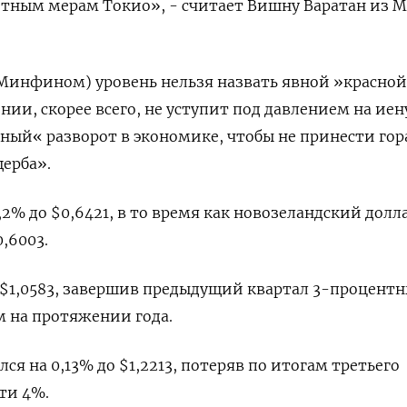
етным мерам Токио», - считает Вишну Варатан из M
Минфином) уровень нельзя назвать явной »красной
нии, скорее всего, не уступит под давлением на иен
иный« разворот в экономике, чтобы не принести гор
щерба».
2% до $0,6421​, в то время как новозеландский долл
,6003​.
о $1,0583​, завершив предыдущий квартал 3-процент
 на протяжении года.
ся на 0,13% до $1,2213​, потеряв по итогам третьего
ти 4%.