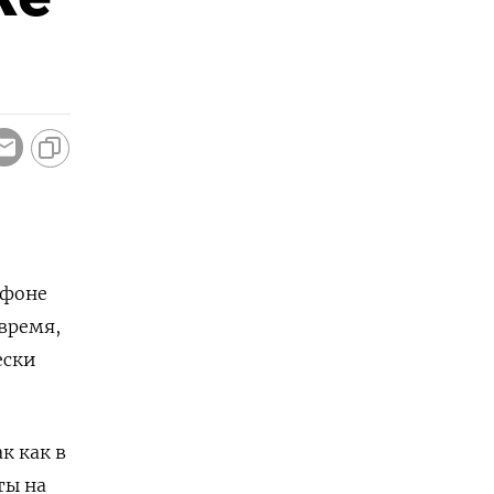
 фоне
время,
ески
к как в
ты на