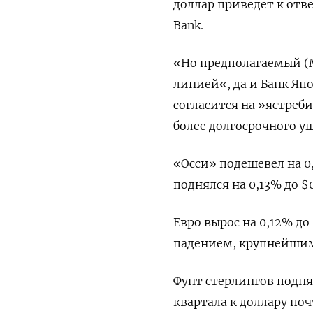
доллар приведет к отв
Bank.
«Но предполагаемый (
линией«, да и Банк Япо
согласится на »ястреб
более долгосрочного у
«Осси» подешевел на 0,
поднялся на 0,13% до $0
Евро вырос на 0,12% д
падением, крупнейшим
Фунт стерлингов поднял
квартала к доллару поч