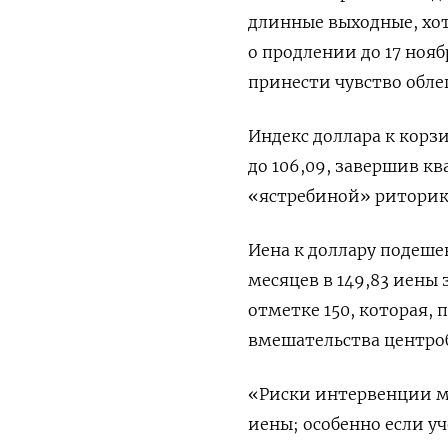
длинные выходные, хот
о продлении до 17 но
принести чувство обле
Индекс доллара к корзи
до 106,09​, завершив к
«ястребиной» риторик
Иена к доллару подешев
месяцев в 149,83 иены 
отметке 150, которая,
вмешательства центро
«Риски интервенции мо
иены; особенно если уч