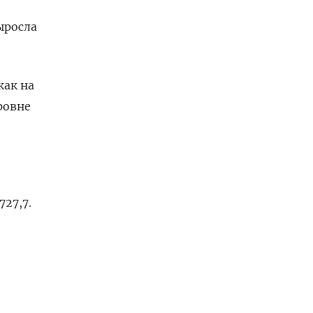
ыросла
как на
ровне
727,7.