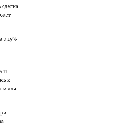
 сделка
ожет
а 0,15%
 11
сь к
дом для
ери
за