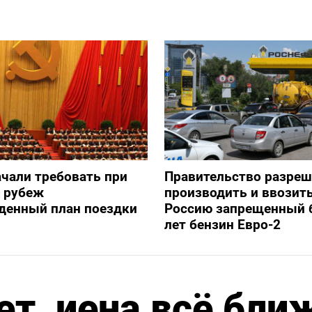
ачали требовать при
Правительство разре
а рубеж
производить и ввозить
денный план поездки
Россию запрещенный 
лет бензин Евро-2
ет, иена всё бли