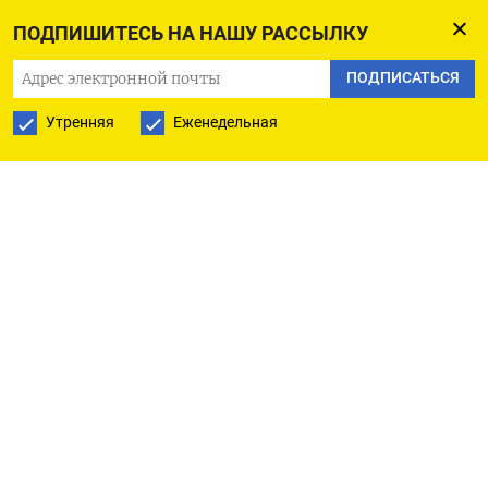
данных
о количестве конфискованных
ПОДПИШИТЕСЬ НА НАШУ РАССЫЛКУ
автомобилей в Германии и остальном Евросоюзе
ПОДПИСАТЬСЯ
не имеют, но знают по меньшей мере об одном
случае в Чехии. В посольстве России в Чехии эту
Утренняя
Еженедельная
информацию не подтвердили. На
запрос «Известий» в дипмиссии ответили, что
ничего о конфискации российского автомобиля
не знают.
Также правительство ФРГ сообщило, что
изымать российские автомобили могут и другие
страны Евросоюза. По данным ведомства,
Франция, Хорватия и Польша трактуют запрет
на въезд российских машин так же, как
и Германия. При этом 19 сентября французское