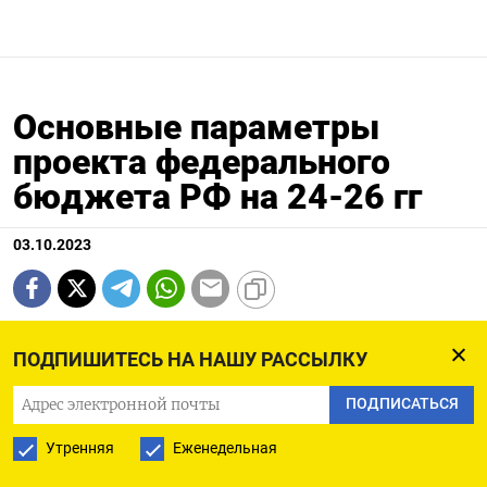
Основные параметры
проекта федерального
бюджета РФ на 24-26 гг
03.10.2023
МОСКВА, 2 окт (Рейтер) - Правительство в конце
ПОДПИШИТЕСЬ НА НАШУ РАССЫЛКУ
прошлой недели внесло в Госдуму проект
ПОДПИСАТЬСЯ
федерального бюджета РФ на 2024 год, который
некоторые аналитики окрестили более
Утренняя
Еженедельная
рисковым из-за заложенных в него