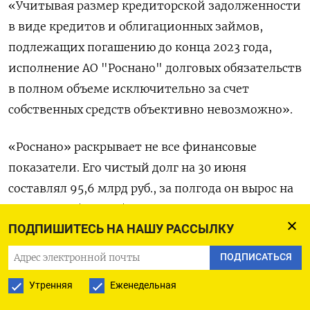
«Учитывая размер кредиторской задолженности
в виде кредитов и облигационных займов,
подлежащих погашению до конца 2023 года,
исполнение АО "Роснано" долговых обязательств
в полном объеме исключительно за счет
собственных средств объективно невозможно».
«Роснано» раскрывает не все финансовые
показатели. Его чистый долг на 30 июня
составлял 95,6 млрд руб., за полгода он вырос на
4,8 млрд руб. В его балансе на 30 июня
указаны
ПОДПИШИТЕСЬ НА НАШУ РАССЫЛКУ
краткосрочные обязательства на 29,8 млрд руб.,
включая 20,9 млрд заемных средств. Выполнить
ПОДПИСАТЬСЯ
их госкомпания не в состоянии.
Утренняя
Еженедельная
Ее аудитор, «Кэпт»,
отмечает
в заключении, что,