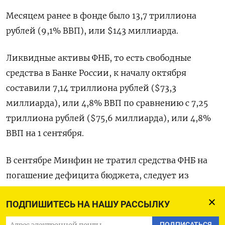
Месяцем ранее в фонде было 13,7 триллиона
рублей (9,1% ВВП), или $143 миллиарда.
Ликвидные активы ФНБ, то есть свободные
средства в Банке России, к началу октября
составили 7,14 триллиона рублей ($73,3
миллиарда), или 4,8% ВВП по сравнению с 7,25
триллиона рублей ($75,6 миллиарда), или 4,8%
ВВП на 1 сентября.
В сентябре Минфин не тратил средства ФНБ на
погашение дефицита бюджета, следует из
сообщения. За предыдущие восемь месяцев на
ПОДПИШИТЕСЬ НА НАШУ РАССЫЛКУ
финансирование дыры в казне было
израсходовано из ФНБ 559 миллиардов рублей.
ПОДПИСАТЬСЯ