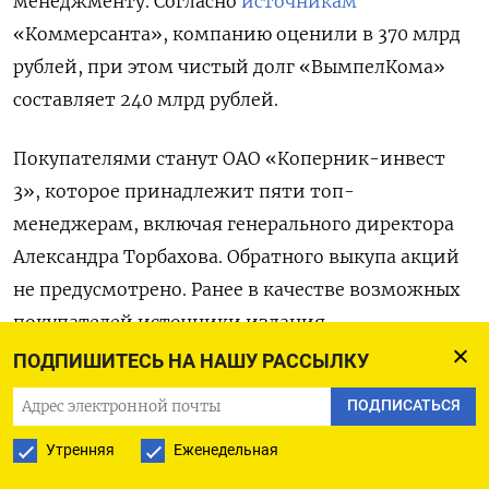
менеджменту. Согласно
источникам
«Коммерсанта», компанию оценили в 370 млрд
рублей, при этом чистый долг «ВымпелКома»
составляет 240 млрд рублей.
Покупателями станут ОАО «Коперник-инвест
3», которое принадлежит пяти топ-
менеджерам, включая генерального директора
Александра Торбахова. Обратного выкупа акций
не предусмотрено. Ранее в качестве возможных
покупателей источники издания
называли «Газпром-медиа холдинг», МТС
ПОДПИШИТЕСЬ НА НАШУ РАССЫЛКУ
и Сбербанк.
ПОДПИСАТЬСЯ
Одним из ключевых условий соглашения
Утренняя
Еженедельная
является обязательство «ВымпелКома»