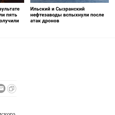
зультате
Ильский и Сызранский
ли пять
нефтезаводы вспыхнули после
получили
атак дронов
мского