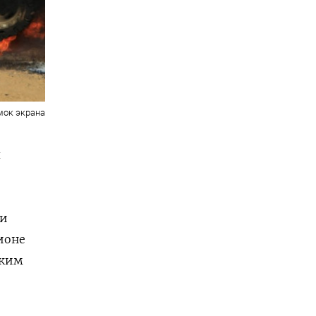
мок экрана
я
ни
ионе
ским