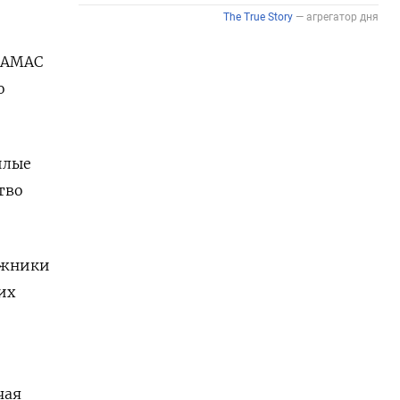
ХАМАС
о
илые
тво
ожники
их
чая