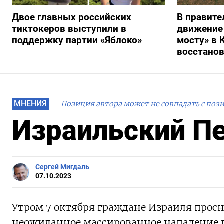
Двое главных российских
В правите
тиктокеров выступили в
движение
поддержку партии «Яблоко»
мосту» в 
восстано
МНЕНИЯ
Позиция автора может не совпадать с поз
Израильский П
Сергей Мигдаль
07.10.2023
Утром 7 октября граждане Израиля просн
неожиданное массированное нападение 