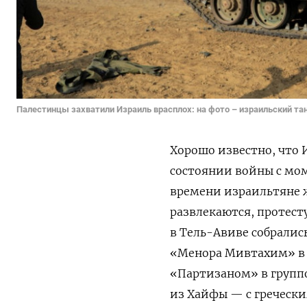
Палестинцы захватили Израиль врасплох: на фото – израильский тан
Хорошо известно, что
состоянии войны с мом
времени израильтяне ж
развлекаются, протест
в Тель-Авиве собрались
«Менора Мивтахим» в 
«Партизаном» в групп
из Хайфы — с греческ