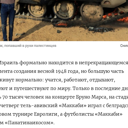
к, попавший в руки палестинцев
Сни
 Израиль формально находится в непрекращающемс
ента создания весной 1948 года, но большую часть
ивут нормально: учатся, работают, отдыхают,
уют и путешествуют по миру. Только в последние д
 70 тысяч человек на концерте Бруно Марса, на стад
четверг тель-авивский «Маккаби» играл с белград
овом турнире Евролиги, а футболисты «Маккаби»
им «Панатинаикосом».