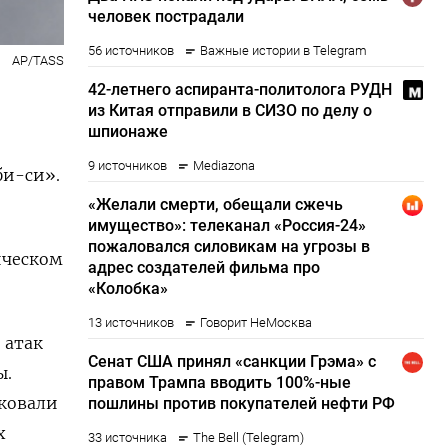
AP/TASS
и-си».
ическом
 атак
ы.
ковали
х