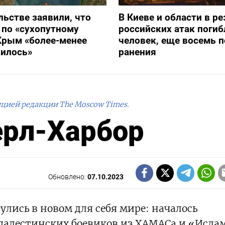
льстве заявили, что
В Киеве и области в ре
 по «сухопутному
российских атак погиб
Крым «более-менее
человек, еще восемь 
вилось»
ранения
ицией редакции The Moscow Times.
ерл-Харбор
Обновлено:
07.10.2023
улись в новом для себя мире: началось
палестинских боевиков из ХАМАСа и «Исла