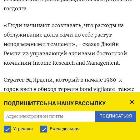
госдолга.
«Люди начинают осознавать, что расходы на
обслуживание долга сами по себе растут
неподъемными темпами», - сказал Джейк
Ремли из управляющей активами бостонской
компании Income Research and Management.
Стратег Эд Ярдени, который в начале 1980-х
годов ввел в обиход термин bond vigilante, также
не остался в стороне.
ПОДПИШИТЕСЬ НА НАШУ РАССЫЛКУ
«Бойцы - охотники за головами бросают вызов
ПОДПИСАТЬСЯ
политике (министра финансов Джанет) Йеллен,
Утренняя
Еженедельная
повышая доходность облигаций до уровня,