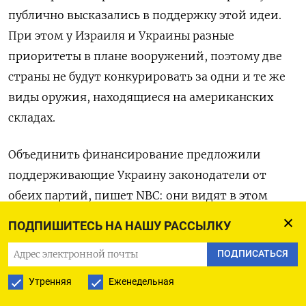
публично высказались в поддержку этой идеи.
При этом у Израиля и Украины разные
приоритеты в плане вооружений, поэтому две
страны не будут конкурировать за одни и те же
виды оружия, находящиеся на американских
складах.
Объединить финансирование предложили
поддерживающие Украину законодатели от
обеих партий, пишет NBC: они видят в этом
возможность преодолеть сопротивление группы
ПОДПИШИТЕСЬ НА НАШУ РАССЫЛКУ
консервативных республиканцев в Палате
ПОДПИСАТЬСЯ
представителей, из-за которых $6 млрд помощи
Украине не были включены в недавно принятый
Утренняя
Еженедельная
пакет временных бюджетных мер. В Белом доме