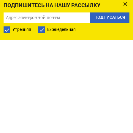
ПОДПИШИТЕСЬ НА НАШУ РАССЫЛКУ
он. (Олеся Астахова. Редактор Дмитрий Антонов)
ПОДПИСАТЬСЯ
Утренняя
Еженедельная
ПОДПИСАТЬСЯ НА ТЕЛЕГРАМ
ПОДПИСАТЬСЯ В GOOGLE
РУССКАЯ СЛУЖБА