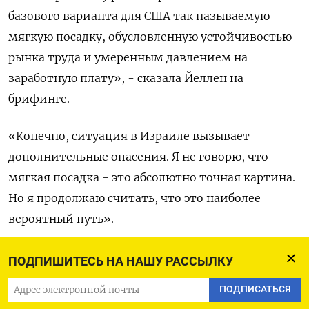
базового варианта для США так называемую
мягкую посадку, обусловленную устойчивостью
рынка труда и умеренным давлением на
заработную плату», - сказала Йеллен на
брифинге.
«Конечно, ситуация в Израиле вызывает
дополнительные опасения. Я не говорю, что
мягкая посадка - это абсолютно точная картина.
Но я продолжаю считать, что это наиболее
вероятный путь».
Йеллен отметила, что Вашингтон следит за
ПОДПИШИТЕСЬ НА НАШУ РАССЫЛКУ
потенциальным влиянием эскалации
ПОДПИСАТЬСЯ
конфликта на экономику, хотя вряд ли он