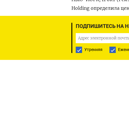
Holding определила це
середине ценового диа
ПОДПИШИТЕСЬ НА 
Birkenstock и ее анде
волатильности рынка, 
верхней границе диапа
Утренняя
Ежен
вопросом.
В результате IPO привл
проданных акций. Так
компании составляет п
надеялась на оценку в 
L Catterton, частная 
акций Birkenstock в 20