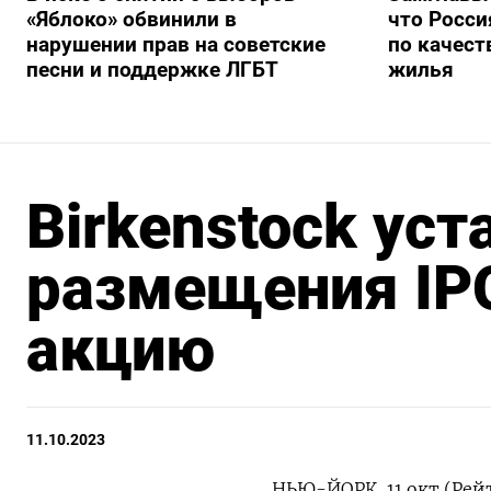
«Яблоко» обвинили в
что Росси
нарушении прав на советские
по качест
песни и поддержке ЛГБТ
жилья
Birkenstock уст
размещения IPO
акцию
11.10.2023
НЬЮ-ЙОРК, 11 окт (Рей