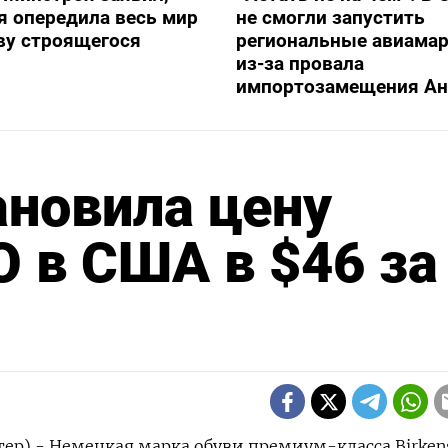
я опередила весь мир
не смогли запустить
ву строящегося
региональные авиама
из-за провала
импортозамещения Ан
ановила цену
 в США в $46 за
тер) - Немецкая марка обуви премиум-класса Birken