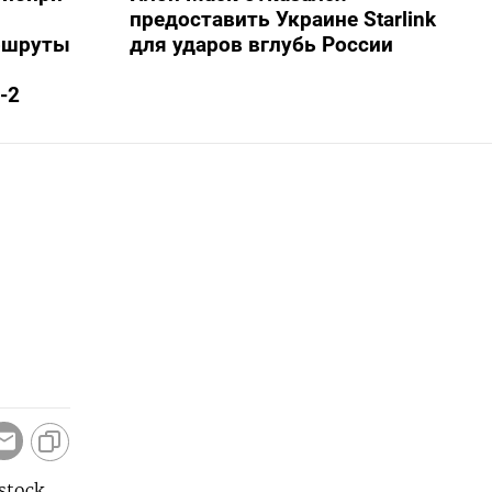
предоставить Украине Starlink
ршруты
для ударов вглубь России
-2
stock