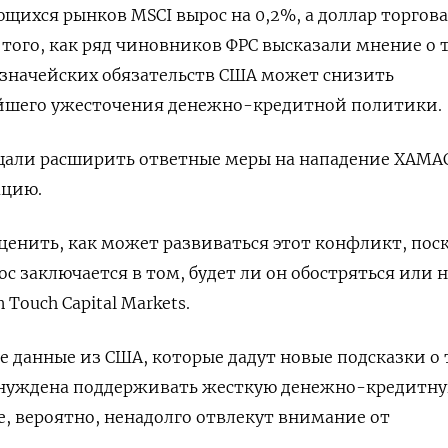
щихся рынков MSCI вырос на 0,2%, а доллар торгова
 того, как ряд чиновников ФРС высказали мнение о 
азначейских обязательств США может снизить
йшего ужесточения денежно-кредитной политики.
щали расширить ответные меры на нападение ХАМА
ацию.
енить, как может развиваться этот конфликт, поск
с заключается в том, будет ли он обостряться или н
 Touch Capital Markets.
данные из США, которые дадут новые подсказки о 
вынуждена поддерживать жесткую денежно-кредитн
е, вероятно, ненадолго отвлекут внимание от