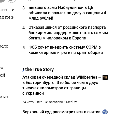
Бывшего зама Набиуллиной в ЦБ
3
остигли
объявили в розыск по делу о хищении 4
мики в
млрд рублей
Отказавшийся от российского паспорта
4
банкир-миллиардер может стать самым
богатым человеком в Европе
осле
ФСБ хочет внедрить систему СОРМ в
5
комьютерные игры и на криптобиржи
то
лей
мики