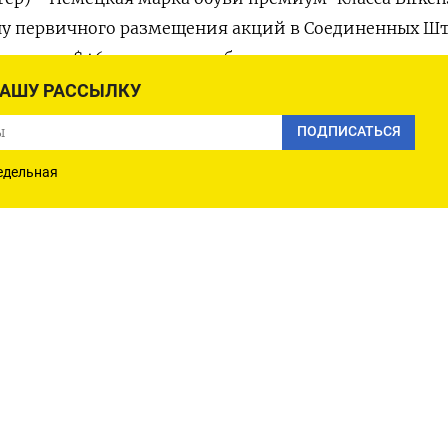
ну первичного размещения акций в Соединенных Шт
пазона в $46 за акцию, сообщила компания во вторн
НАШУ РАССЫЛКУ
ррайтеры предпочли дать консервативную оценку вви
ПОДПИСАТЬСЯ
вопреки спросу, достаточному для продажи акций п
зона $44 - $49, сообщили источники, знакомые с
едельная
ечено около $1,48 миллиарда на основе 32,3 миллио
им образом, полностью разводненная оценочная ст
римерно $9,3 миллиарда. В начале октября Birkenst
$10 миллиардов.
инвестиционная компания, приобрела контрольный п
21 году. После IPO ей будет принадлежать доля в нем