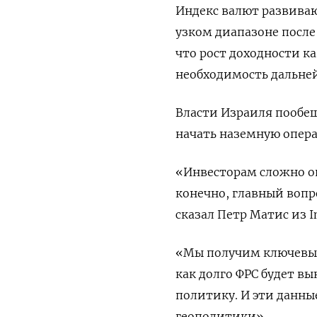
Индекс валют развиваю
узком диапазоне после
что рост доходности к
необходимость дальне
Власти Израиля пообе
начать наземную опер
«Инвесторам сложно оц
конечно, главный вопро
сказал Петр Матис из In
«Мы получим ключевые 
как долго ФРС будет 
политику. И эти данны
геополитики».