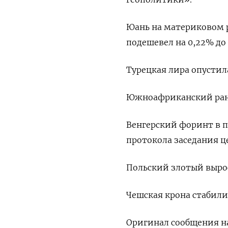
Юань на материковом ры
подешевел на 0,22% до 
Турецкая лира опустилас
Южноафриканский ранд 
Венгерский форинт в п
протокола заседания ц
Польский злотый вырос
Чешская крона стабилиз
Оригинал сообщения на