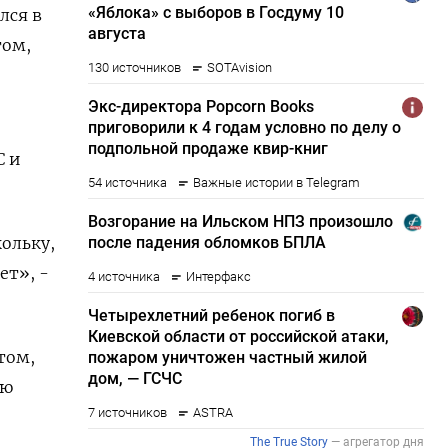
лся в
том,
С и
ольку,
ет», -
том,
ую