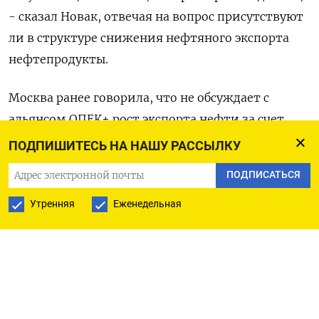
- сказал Новак, отвечая на вопрос присутствуют
ли в структуре снижения нефтяного экспорта
нефтепродукты.
Москва ранее говорила, что не обсуждает с
альянсом ОПЕК+ рост экспорта нефти за счет
эмбарго на поставки российских
ПОДПИШИТЕСЬ НА НАШУ РАССЫЛКУ
нефтепродуктов на мировой рынок.
ПОДПИСАТЬСЯ
В четверг Международное энергетическое
Утренняя
Еженедельная
агентство (МЭА), со штаб-квартирой в Париже,
оценило падение российского нефтеэкспорта в
сентябре всего на 100.000 баррелей в сутки к
среднему показателю мая-июня, тогда как для
стабилизации мирового рынка Россия обещала