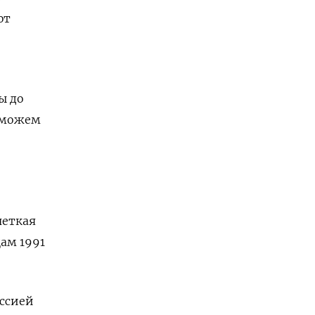
ют
ы до
 сможем
четкая
цам 1991
оссией