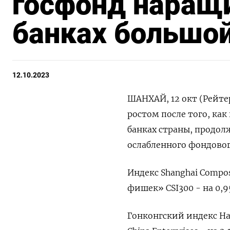
госфонд наращ
банках большой
12.10.2023
ШАНХАЙ, 12 окт (Рейте
ростом после того, ка
банках страны, продо
ослабленного фондовог
Индекс Shanghai Compos
фишек» CSI300 - на 0,9
Гонконгский индекс Hang