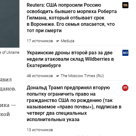
e of Ukraine
аявил
данов.
фика —
ской