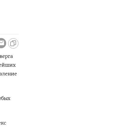
верга
нейших
вление
убых
екс