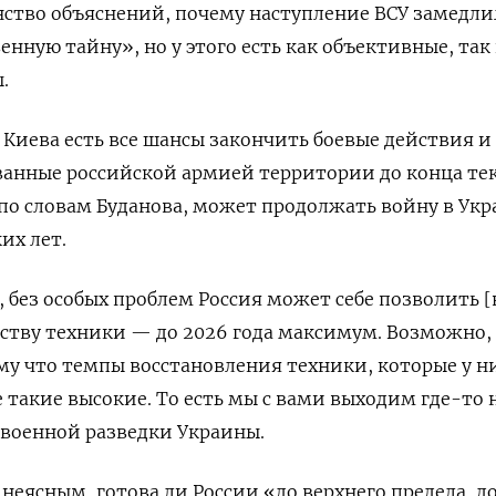
нство объяснений, почему наступление ВСУ замедли
енную тайну», но у этого есть как объективные, так
.
у Киева есть все шансы закончить боевые действия и
ванные российской армией территории до конца те
, по словам Буданова, может продолжать войну в Ук
их лет.
 без особых проблем Россия может себе позволить [
честву техники — до 2026 года максимум. Возможно,
му что темпы восстановления техники, которые у н
 такие высокие. То есть мы с вами выходим где-то 
 военной разведки Украины.
 неясным, готова ли России «до верхнего предела, д