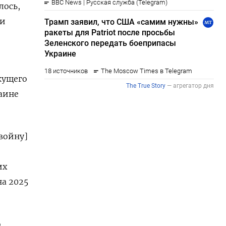
лось,
 и
кущего
раине
войну]
их
на 2025
о