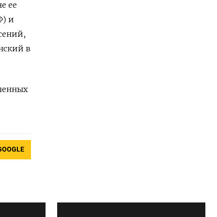
е ее
Ф) и
сений,
нский в
аченных
GOOGLE