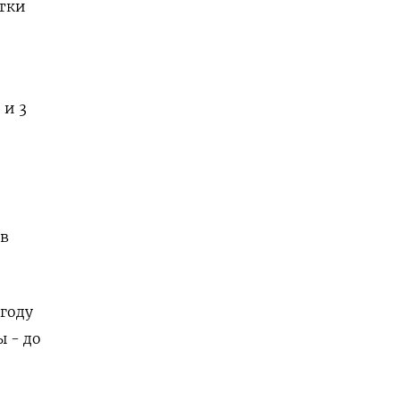
ятки
 и 3
 в
году
 - до