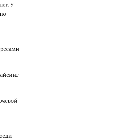
ег. У
 по
ересами
райсинг
ючевой
среди