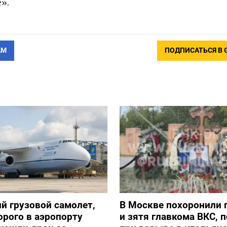
».
АМ
ПОДПИСАТЬСЯ В 
й грузовой самолет,
В Москве похоронили 
орого в аэропорту
и зятя главкома ВКС, 