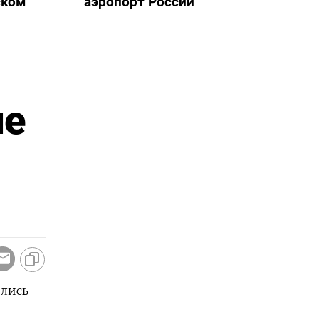
ском
аэропорт России
ие
ились