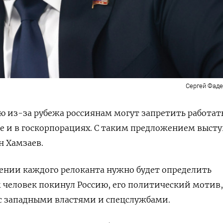
Сергей Фад
 из-за рубежа россиянам могут запретить работат
е и в госкорпорациях. С таким предложением выст
н Хамзаев.
шении каждого релоканта нужно будет определить
 человек покинул Россию, его политический мотив,
с западными властями и спецслужбами.