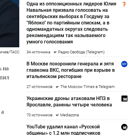
еичев/ТАСС
ь на
упил
 а