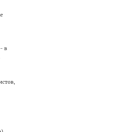
ые
- в
в
истов,
о)