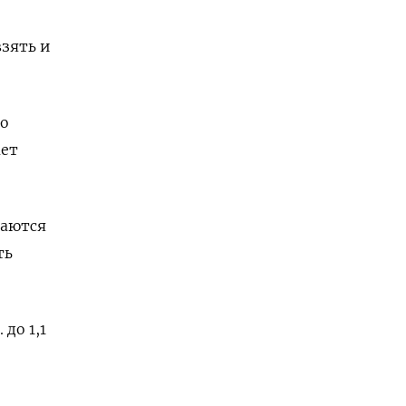
зять и
Но
мет
таются
ть
до 1,1