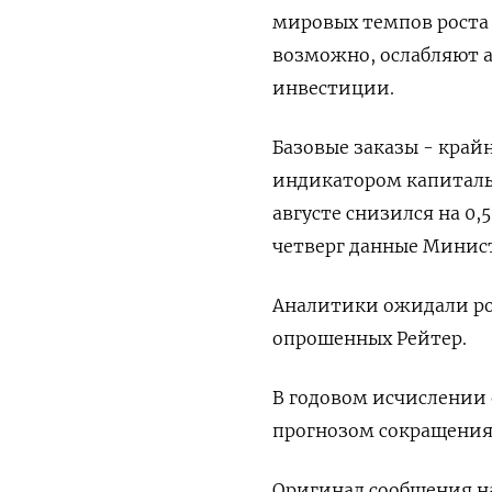
мировых темпов роста 
возможно, ослабляют 
инвестиции.
Базовые заказы - кра
индикатором капиталь
августе снизился на 0
четверг данные Минис
Аналитики ожидали рос
опрошенных Рейтер.
В годовом исчислении 
прогнозом сокращения 
Оригинал сообщения на