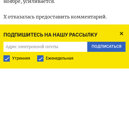
ноябре, усиливается.
X отказалась предоставить комментарий.
До 18 октября компания должна предоставить
ПОДПИШИТЕСЬ НА НАШУ РАССЫЛКУ
Еврокомиссии подробную информацию о том,
ПОДПИСАТЬСЯ
как функционирует ее протокол кризисного
реагирования, а до 31 октября - дать ответ по
Утренняя
Еженедельная
другим вопросам.
Генеральный директор Х Линда Яккарино
сообщила в ответ на письмо Бретона, что соцсеть
(ранее известная как Твиттер) удалила сотни
связанных с исламистской группировкой ХАМАС
аккаунтов и обозначила ярлыками о
дезинформации десятки тысяч постов.