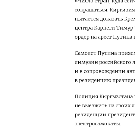
«Число стран, куда се
сокращаться. Киргизия
пытается доказать Кре
центра Карнеги Тимур
ордер на арест Путина
Самолет Путина призем
лимузин российского л
и в сопровождении ав
в резиденцию президе
Полиция Кыргызстана 
не выезжать на своих 
резиденции президент
электросамокаты.