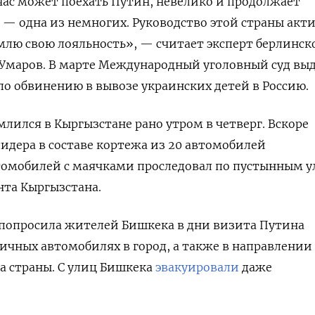
йчас может поехать Путин, невелико и продолжает
 — одна из немногих. Руководство этой страны акт
млю свою лояльность», — считает эксперт берлинск
 Умаров. В марте Международный уголовный суд вы
 по обвинению в вывозе украинских детей в Россию.
лился в Кыргызстане рано утром в четверг. Вскоре
идера в составе кортежа из 20 автомобилей
томобилей с маячками проследовал по пустынным 
нта Кыргызстана.
попросила жителей Бишкека в дни визита Путина
личных автомобилях в город, а также в направлении
а страны. С улиц Бишкека
эвакуировали
даже