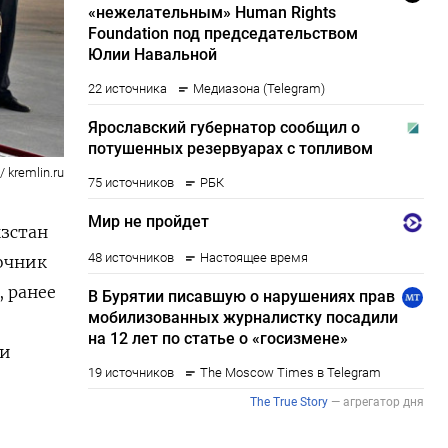
 kremlin.ru
зстан
точник
, ранее
ти