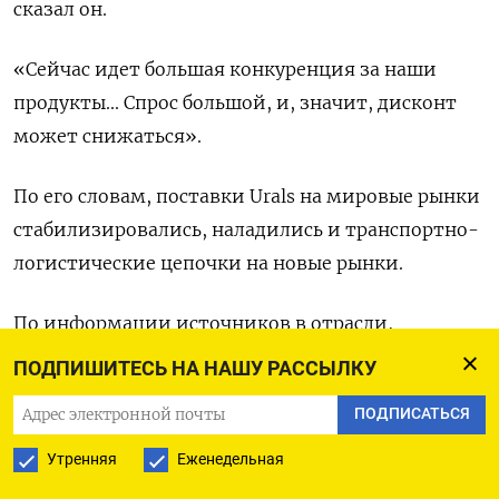
сказал он.
«Сейчас идет большая конкуренция за наши
продукты... Спрос большой, и, значит, дисконт
может снижаться».
По его словам, поставки Urals на мировые рынки
стабилизировались, наладились и транспортно-
логистические цепочки на новые рынки.
По информации источников в отрасли,
стоимость доставки российской нефти на НПЗ в
ПОДПИШИТЕСЬ НА НАШУ РАССЫЛКУ
Индии, крупнейшем покупателе Urals, упала,
ПОДПИСАТЬСЯ
поскольку все больше судовладельцев готовы
работать с производителями РФ, позволяя им
Утренняя
Еженедельная
зарабатывать более $60 за баррель, которыми