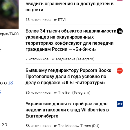
Гердо/ТАСС
е
ло о
18
5
 20