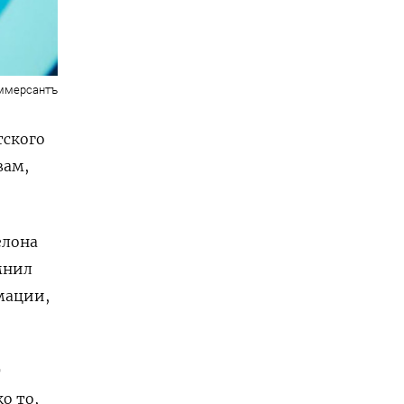
оммерсантъ
тского
вам,
елона
мнил
мации,
т
о то,