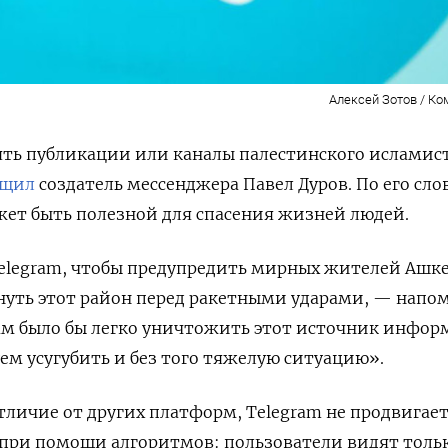
Алексей Зотов / К
лять публикации или каналы палестинского исламис
бщил
создатель мессенджера Павел Дуров.
По его сло
ет быть полезной для спасения жизней людей.
elegram, чтобы предупредить мирных жителей Ашк
нуть этот район перед ракетными ударами, — напо
ам было бы легко уничтожить этот источник инфор
уем усугубить и без того тяжелую ситуацию».
отличие от других платформ, Telegram не продвигае
ри помощи алгоритмов: пользователи видят тольк