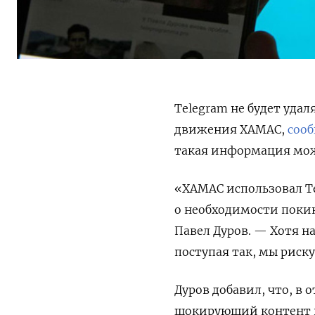
Telegram не будет уда
движения ХАМАС,
соо
такая информация мож
«ХАМАС использовал T
о необходимости поки
Павел Дуров. — Хотя н
поступая так, мы риск
Дуров добавил, что, в 
шокирующий контент п