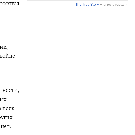
тносятся
ии,
 войне
тности,
ных
о пола
ругих
нет.