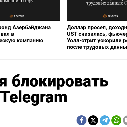
фонд Азербайджана
Доллар просел, доход
вал в
UST снизилась, фьюче
ческую компанию
Уолл-стрит ускорили р
после трудовых данн
я блокировать
Telegram