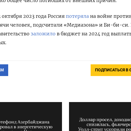
ько общее число погибших от внешних причин.
 октября 2023 года Россия
потеряла
на войне проти
сячи человек, подсчитали
«Медиазона» и Би-би-си. 
равительство
заложило
в бюджет на 2024 год выплаты
ых.
АМ
ПОДПИСАТЬСЯ В 