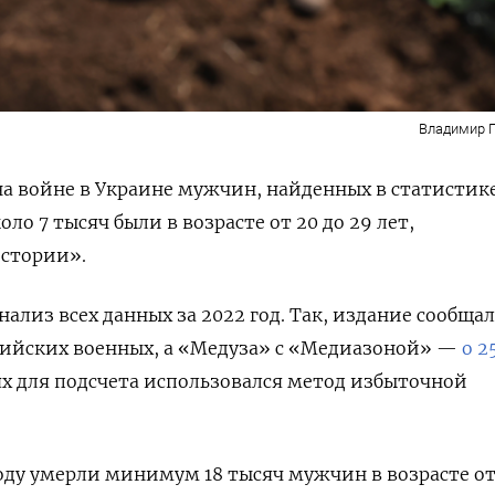
Владимир 
на войне в Украине мужчин, найденных в статистик
коло 7 тысяч были в возрасте от 20 до 29 лет,
стории».
ализ всех данных за 2022 год. Так, издание сообща
сийских военных, а «Медуза» с «Медиазоной» —
о 2
аях для подсчета использовался метод избыточной
 году умерли минимум 18 тысяч мужчин в возрасте от