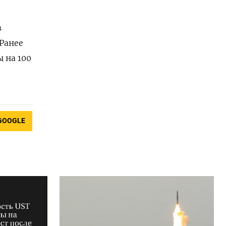
в
Ранее
 на 100
GOOGLE