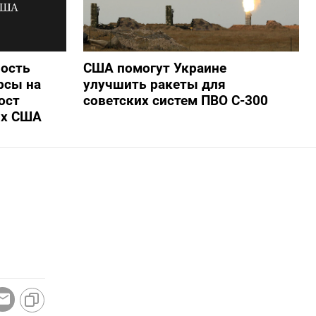
ность
США помогут Украине
рсы на
улучшить ракеты для
ост
советских систем ПВО С-300
ых США