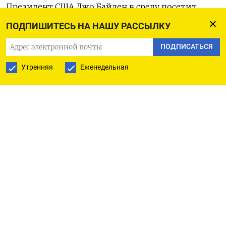
Президент США Джо Байден в среду посетит
Израиль, в то время как страна готовится к
ПОДПИШИТЕСЬ НА НАШУ РАССЫЛКУ
расширению наступления на ХАМАС, которое
ПОДПИСАТЬСЯ
уже привело к гуманитарному кризису в секторе
Газа и вызвало опасения о более широком
Утренняя
Еженедельная
конфликте с Ираном.
«Риски сохраняются, учитыая, что министр
иностранных дел Ирана предупредил, что
возможное расширение войны на другие
фронты приближается к неизбежной стадии», -
отметили в записке аналитики ANZ Research.
Оригинал сообщения на английском языке
доступен по коду: (Сударшан Варадхан)