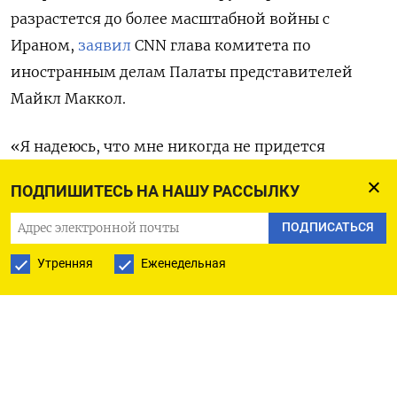
разрастется до более масштабной войны с
Ираном,
заявил
CNN
глава комитета по
иностранным делам Палаты представителей
Майкл Маккол.
«Я надеюсь, что мне никогда не придется
подписывать этот законопроект. Но у нас на
ПОДПИШИТЕСЬ НА НАШУ РАССЫЛКУ
Ближнем Востоке есть ситуация, которая день
ото дня обостряется», — сказал Маккол. По его
ПОДПИСАТЬСЯ
словам, в тексте законопроекта Иран не будет
Утренняя
Еженедельная
упомянут напрямую, но будет говориться о
вмешательстве в конфликт его «прокси» —
«Хезболлы» и других шиитских ополченцев.
Однако, если иранская армия примет
непосредственное участие в боевых действиях, в