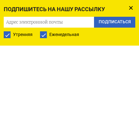
100 сбавили 0,62%.
ПОДПИШИТЕСЬ НА НАШУ РАССЫЛКУ
Акции Nvidia подешевели на 1,3%, после
ПОДПИСАТЬСЯ
просадки на 4,7% во вторник, из-за
Утренняя
Еженедельная
сохраняющихся опасений о планах
администрации президента США Джо Байдена
заблокировать поставки в Китай
высокотехнологичных микрочипов
искусственного интеллекта.
Компания сообщила во вторник, что новые
экспортные ограничения США заблокируют
продажи двух микрочипов искусственного
интеллекта в верхнем ценовом сегменте,
созданных компанией для китайского рынка.