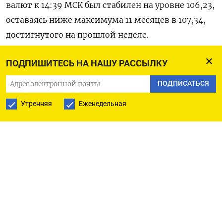
валют к 14:39 МСК был стабилен на уровне 106,23​,
оставаясь ниже максимума 11 месяцев в 107,34,
достигнутого на прошлой неделе.
«Это была действительно хорошая динамика, и
ПОДПИШИТЕСЬ НА НАШУ РАССЫЛКУ
она немного застопорилась, - сказал Имре
ПОДПИСАТЬСЯ
Спейзер из Westpac. - Возможно, он достиг
Утренняя
Еженедельная
пределов этой стадии ралли и нуждается в
небольшой коррекции».
Юань был малоподвижен: на материковом
рынке валюта торговалась вблизи отметки
7,3145, на офшорном рынке - вблизи 7,3231.
«Осси» подорожал на 0,13% до $0,6371​, в то
время как новозеландский доллар был стабилен