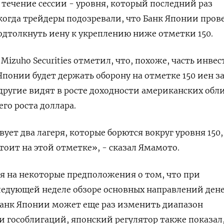
 в течение сессии - уровня, который последний раз
 когда трейдеры подозревали, что Банк Японии пров
дтолкнуть иену к укреплению ниже отметки 150.
izuho Securities отметил, что, похоже, часть инвес
 Японии будет держать оборону на отметке 150 иен з
к другие видят в росте доходности американских об
го роста доллара.
ует два лагеря, которые борются вокруг уровня 150,
тоит на этой отметке», - сказал Ямамото.
ря на некоторые предположения о том, что при
ледующей неделе обзоре основных направлений ден
анк Японии может еще раз изменить диапазон
 гособлигаций, японский регулятор также показал,