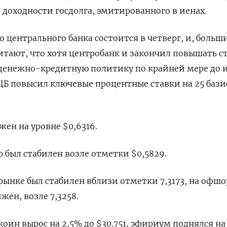
 доходности госдолга, эмитированного в иенах.
о центрального банка состоится в четверг, и, больш
тают, что хотя центробанк и закончил повышать с
 денежно-кредитную политику по крайней мере до 
 ЕЦБ повысил ключевые процентные ставки на 25 баз
ен на уровне $0,6316​.
 был стабилен возле отметки $0,5829​.
ынке был стабилен вблизи отметки 7,3173​, на офш
жен, возле 7,3258.
оин вырос на 2,5% до $30.751, эфириум поднялся на