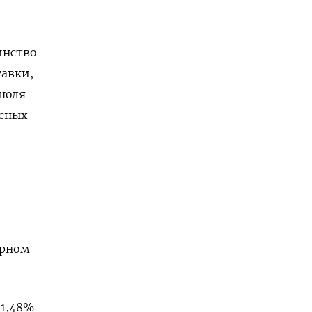
инство
тавки,
июля
исных
орном
 1,48%