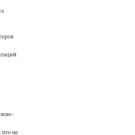
ел
торов
а
лигаций
ежно-
 что не