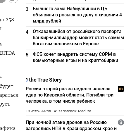
Бывшего зама Набиуллиной в ЦБ
3
объявили в розыск по делу о хищении 4
до 258
млрд рублей
.
Отказавшийся от российского паспорта
4
банкир-миллиардер может стать самым
богатым человеком в Европе
а
EBITDA
ФСБ хочет внедрить систему СОРМ в
5
комьютерные игры и на криптобиржи
е
будет
араться
рует
рафика