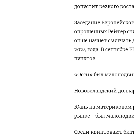
допустит резкого роста
Заседание Европейског
опрошенных Рейтер счи
он не начнет смягчать
2024 года. В сентябре
пунктов.
«Осси» был малоподвиж
Новозеландский доллар
Юань на материковом р
рынке - был малоподви
Среди криптовают битк