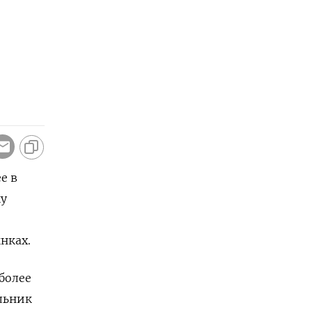
е в
ку
нках.
более
льник