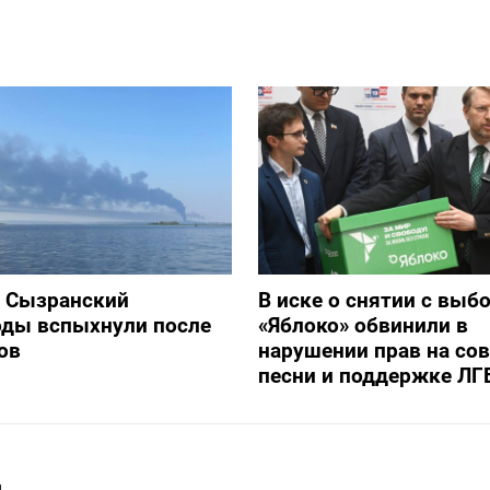
и Сызранский
В иске о снятии с выб
оды вспыхнули после
«Яблоко» обвинили в
ов
нарушении прав на со
песни и поддержке ЛГ