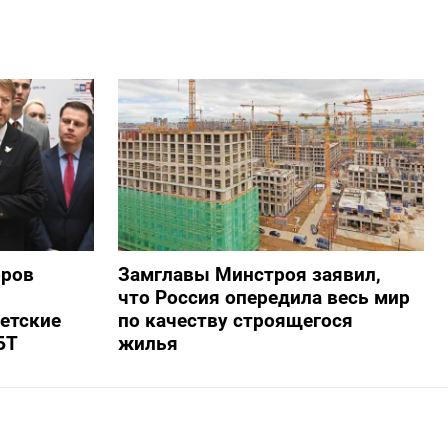
оров
Замглавы Минстроя заявил,
что Россия опередила весь мир
ветские
по качеству строящегося
БТ
жилья