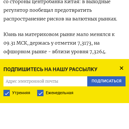
со стороны центробанка Китая: в выходные
регулятор пообещал предотвратить
распространение рисков на валютных рынках.
Юань на материковом рынке мало менялся к
09.31 МСК, держась у отметки 7,3173​, на
офшорном рынке - вблизи уровня 7,3264.
Народный банк Китая объявил фиксированный
ПОДПИШИТЕСЬ НА НАШУ РАССЫЛКУ
срединный курс сильнее ожиданий на уровне
ПОДПИСАТЬСЯ
7,1792 за доллар.
Утренняя
Еженедельная
Также сохраняются опасения по поводу
состоянии экономики КНР и перевеса в пользу
доходности американских гособлигаций по
отношению к доходности китайских аналогов.