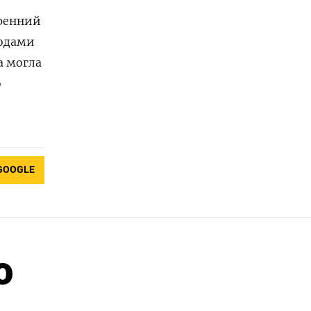
тренний
водами
а могла
о
GOOGLE
о