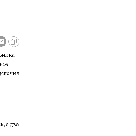
льника
нем
дскочил
, а два