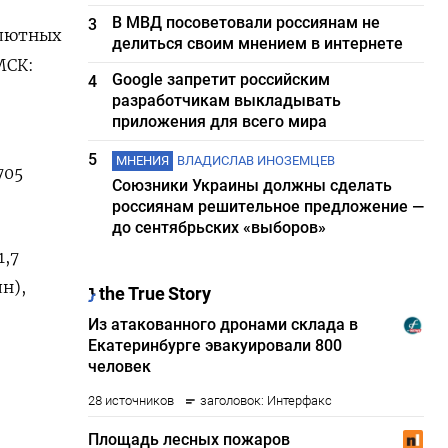
В МВД посоветовали россиянам не
3
алютных
делиться своим мнением в интернете
МСК:
Google запретит российским
4
разработчикам выкладывать
приложения для всего мира
5
МНЕНИЯ
ВЛАДИСЛАВ ИНОЗЕМЦЕВ
705
Союзники Украины должны сделать
россиянам решительное предложение —
до сентябрьских «выборов»
1,7
лн),