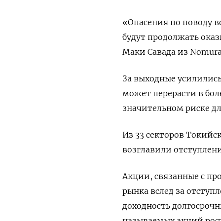
«Опасения по поводу 
будут продолжать оказ
Маки Савада из Nomura 
За выходные усилились
может перерасти в бо
значительном риске дл
Из 33 секторов Токий
возглавили отступлени
Акции, связанные с п
рынка вслед за отступ
доходность долгосрочн
называемых акций рост