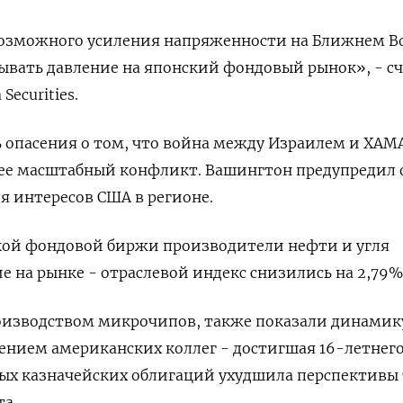
возможного усиления напряженности на Ближнем В
ывать давление на японский фондовый рынок», - с
Securities.
 опасения о том, что война между Израилем и ХАМ
лее масштабный конфликт. Вашингтон предупредил 
я интересов США в регионе.
ской фондовой биржи производители нефти и угля
е на рынке - отраслевой индекс снизились на 2,79%
роизводством микрочипов, также показали динамик
лением американских коллег - достигшая 16-летнег
ых казначейских облигаций ухудшила перспективы 
а.