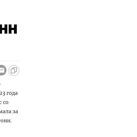
онн
о
23 года
с со
мала за
тонн.