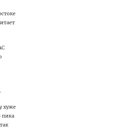
остоке
читает
АС
о
.
у хуже
о пика
так