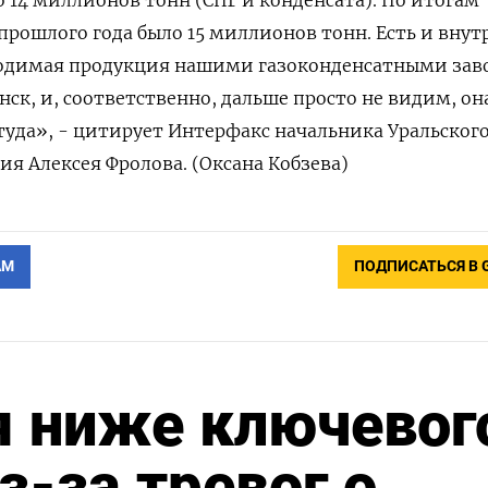
о 14 миллионов тонн (СПГ и конденсата). По итогам
прошлого года было 15 миллионов тонн. Есть и вну
водимая продукция нашими газоконденсатными за
ск, и, соответственно, дальше просто не видим, он
туда», - цитирует Интерфакс начальника Уральског
я Алексея Фролова. (Оксана Кобзева)
АМ
ПОДПИСАТЬСЯ В 
я ниже ключевог
з-за тревог о