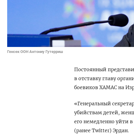
Генсек ООН Антониу Гутерриш
Постоянный представи
в отставку главу орга
боевиков ХАМАС на Изр
«Генеральный секрета
убийствам детей, женщ
его немедленно уйти в
(ранее Twitter) Эрдан.