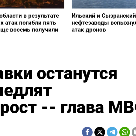
 области в результате
Ильский и Сызранский
х атак погибли пять
нефтезаводы вспыхну
еще восемь получили
атак дронов
вки останутся
медлят
рост -- глава М