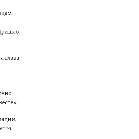
ицам
 Пришло
а глава
ение
месте».
пации.
ется