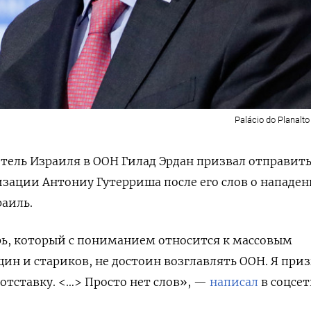
Palácio do Planalto
тель Израиля в ООН Гилад Эрдан призвал отправит
низации Антониу Гутерриша после его слов о нападе
аиль.
рь, который с пониманием относится к массовым
ин и стариков, не достоин возглавлять ООН. Я при
 отставку. <…> Просто нет слов», —
написал
в соцсет