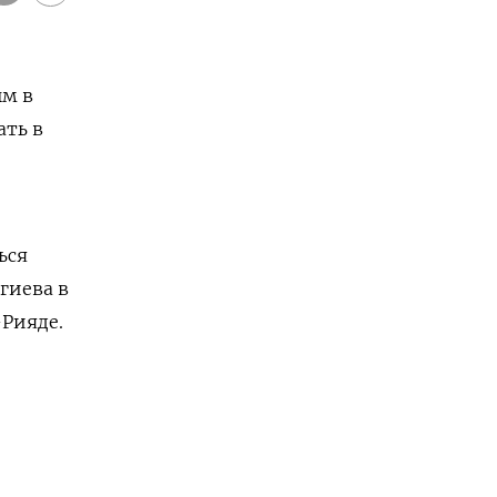
ым в
ать в
ься
гиева в
-Рияде.