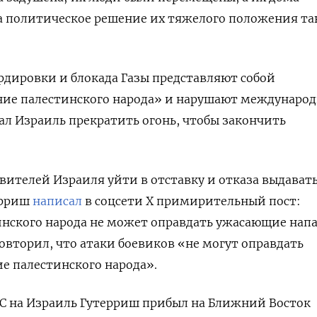
на политическое решение их тяжелого положения т
рдировки и блокада Газы представляют собой
ние палестинского народа» и нарушают международ
ал Израиль прекратить огонь, чтобы закончить
вителей Израиля уйти в отставку и отказа выдават
ерриш
написал
в соцсети X примирительный пост:
инского народа не может оправдать ужасающие нап
овторил, что атаки боевиков «не могут оправдать
е палестинского народа».
С на Израиль Гутерриш прибыл на Ближний Восток