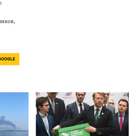
е
ников,
GOOGLE