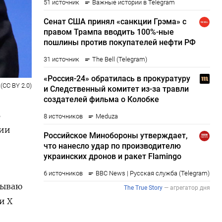
 (CC BY 2.0)
ь
нии
зываю
и X