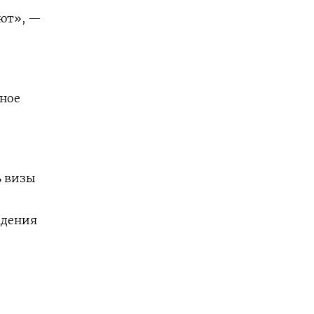
ают», —
ное
ь визы
адения