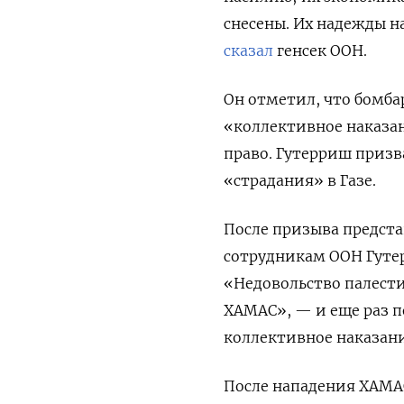
снесены. Их надежды 
сказал
генсек ООН.
Он отметил, что бомба
«коллективное наказа
право. Гутерриш призв
«страдания» в Газе.
После призыва предста
сотрудникам ООН Гут
«Недовольство палест
ХАМАС», — и еще раз п
коллективное наказани
После нападения ХАМА