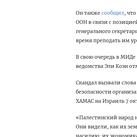
Он также
сообщил
, чт
ООН в связи с позицие
генерального секрета
время преподать им ур
В свою очередь в МИДе
ведомства Эли Коэн от
Скандал вызвали слова
безопасности организа
ХАМАС на Израиль 7 ок
«Палестинский народ 
Они видели, как их зе
насилию; их экономика