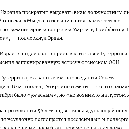
о Израиль прекратит выдавать визы должностным л
й генсека. «Мы уже отказали в визе заместителю
ря по гуманитарным вопросам Мартину Гриффитсу.
ок», — подчеркнул Эрдан.
 Израиля поддержали призыв к отставке Гутерриша, 
менил запланированную встречу с генсеком ООН.
 Гутерриша, сказанные им на заседании Совета
ции. В частности, Гутерриш отметил, что что напад
тября было «ужасным», но «не возникло на пустом 
на протяжении 56 лет подвергался удушающей окку
мля неуклонно поглощается поселениями и подверга
 задушена; их люди были перемещены, а их дома